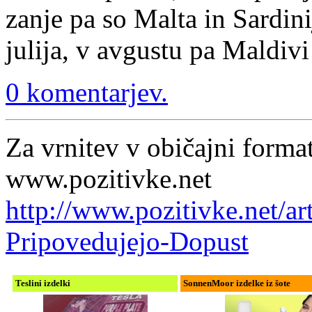
zanje pa so Malta in Sardini
julija, v avgustu pa Maldivi
0 komentarjev.
Za vrnitev v običajni format
www.pozitivke.net
http://www.pozitivke.net/a
Pripovedujejo-Dopust
Teslini izdelki
SonnenMoor izdelke iz šote