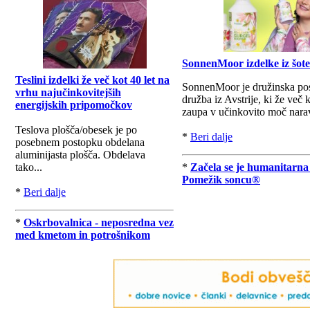
SonnenMoor izdelke iz šote
Teslini izdelki že več kot 40 let na
SonnenMoor je družinska po
vrhu najučinkovitejših
družba iz Avstrije, ki že več k
energijskih pripomočkov
zaupa v učinkovito moč nara
Teslova plošča/obesek je po
*
Beri dalje
posebnem postopku obdelana
aluminijasta plošča. Obdelava
tako...
*
Začela se je humanitarna
Pomežik soncu®
*
Beri dalje
*
Oskrbovalnica - neposredna vez
med kmetom in potrošnikom