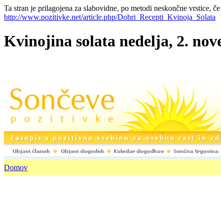
Ta stran je prilagojena za slabovidne, po metodi neskončne vrstice, če
http://www.pozitivke.net/article.php/Dobri_Recepti_Kvinoja_Solata
Kvinojina solata nedelja, 2. nov
Domov