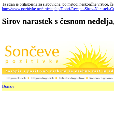
Ta stran je prilagojena za slabovidne, po metodi neskončne vrstice, če
http://www.pozitivke.net/article.php/Dobri-Recepti-Sirov-Narastek-C
Sirov narastek s česnom nedelja
Domov