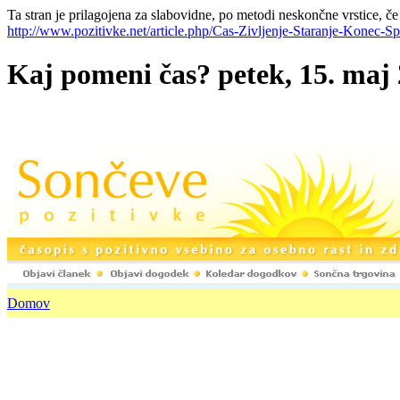
Ta stran je prilagojena za slabovidne, po metodi neskončne vrstice, če
http://www.pozitivke.net/article.php/Cas-Zivljenje-Staranje-Konec-S
Kaj pomeni čas? petek, 15. maj 2
Domov