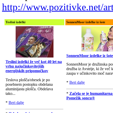
http://www.pozitivke.net/
Teslini izdelki
SonnenMoor izdelke iz šote
SonnenMoor izdelke iz šote
Teslini izdelki že več kot 40 let na
SonnenMoor je družinska po
vrhu najučinkovitejših
družba iz Avstrije, ki že več k
energijskih pripomočkov
zaupa v učinkovito moč nara
Teslova plošča/obesek je po
*
Beri dalje
posebnem postopku obdelana
aluminijasta plošča. Obdelava
tako...
*
Začela se je humanitarna
Pomežik soncu®
*
Beri dalje