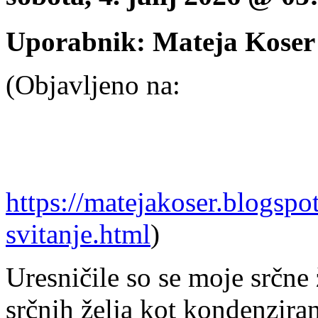
Uporabnik: Mateja Koser
(Objavljeno na:
https://matejakoser.blogspo
svitanje.html
)
Uresničile so se moje srčne 
srčnih želja kot kondenzira