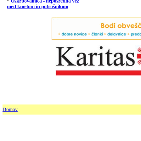
*
Oskrbovalnica - neposredna vez
med kmetom in potrošnikom
Domov