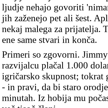
ljudje nehajo govoriti 'nim
jih zaženejo pet ali šest. Ap
nekaj malega za prijatelja. 
ene same stvari in konča.
Primeri so zgovorni. Jimmy 
razvijalcu plačal 1.000 dola
igričarsko skupnost; tokrat 
- in pravi, da bi staro orodj
minutah. Iz hobija mu počas