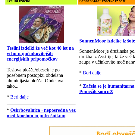
Teslini izdelki
SonnenMoor izdelke iz šote
SonnenMoor izdelke iz šote
Teslini izdelki že več kot 40 let na
SonnenMoor je družinska po
vrhu najučinkovitejših
družba iz Avstrije, ki že več k
energijskih pripomočkov
zaupa v učinkovito moč nara
Teslova plošča/obesek je po
*
Beri dalje
posebnem postopku obdelana
aluminijasta plošča. Obdelava
tako...
*
Začela se je humanitarna
Pomežik soncu®
*
Beri dalje
*
Oskrbovalnica - neposredna vez
med kmetom in potrošnikom