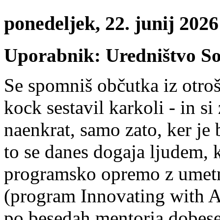
ponedeljek, 22. junij 20
Uporabnik: Uredništvo S
Se spomniš občutka iz otrošt
kock sestavil karkoli - in si 
naenkrat, samo zato, ker je
to se danes dogaja ljudem, k
programsko opremo z umetno
(program Innovating with AI
po besedah mentorja dobese