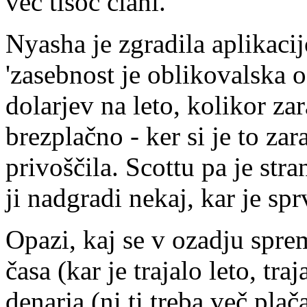
več tisoč člani.
Nyasha je zgradila aplikaci
'zasebnost je oblikovalska o
dolarjev na leto, kolikor za
brezplačno - ker si je to zar
privoščila. Scottu pa je str
ji nadgradi nekaj, kar je spr
Opazi, kaj se v ozadju spre
časa (kar je trajalo leto, tr
denarja (ni ti treba več pla