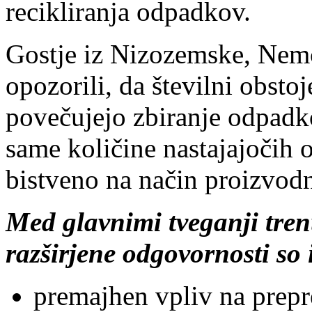
recikliranja odpadkov.
Gostje iz Nizozemske, Nemč
opozorili, da številni obsto
povečujejo zbiranje odpadk
same količine nastajajočih 
bistveno na način proizvodn
Med glavnimi tveganji tren
razširjene odgovornosti so i
premajhen vpliv na prepr