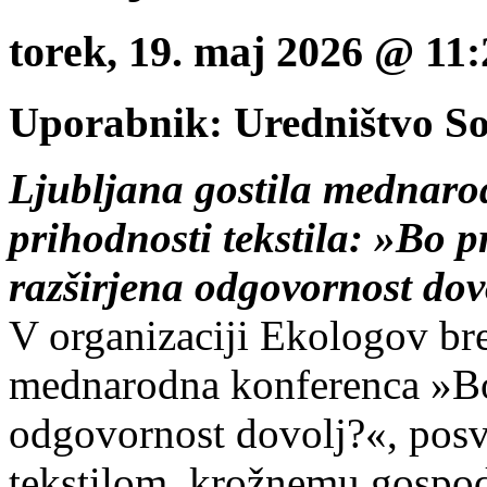
torek, 19. maj 2026 @ 1
Uporabnik: Uredništvo S
Ljubljana gostila mednaro
prihodnosti tekstila: »Bo p
razširjena odgovornost dov
V organizaciji Ekologov bre
mednarodna konferenca »Bo 
odgovornost dovolj?«, posv
tekstilom, krožnemu gospod