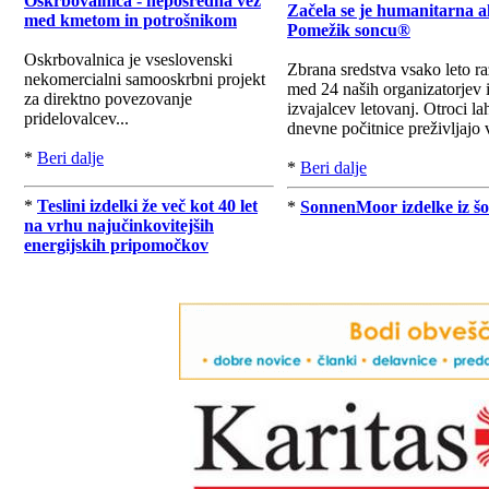
Oskrbovalnica - neposredna vez
Začela se je humanitarna a
med kmetom in potrošnikom
Pomežik soncu®
Oskrbovalnica je vseslovenski
Zbrana sredstva vsako leto r
nekomercialni samooskrbni projekt
med 24 naših organizatorjev 
za direktno povezovanje
izvajalcev letovanj. Otroci la
pridelovalcev...
dnevne počitnice preživljajo v
*
Beri dalje
*
Beri dalje
*
Teslini izdelki že več kot 40 let
*
SonnenMoor izdelke iz šo
na vrhu najučinkovitejših
energijskih pripomočkov