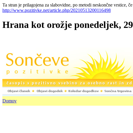
Ta stran je prilagojena za slabovidne, po metodi neskončne vrstice, če
http://www.pozitivke.net/article.php/20210513200116498
Hrana kot orožje ponedeljek, 29.
Domov