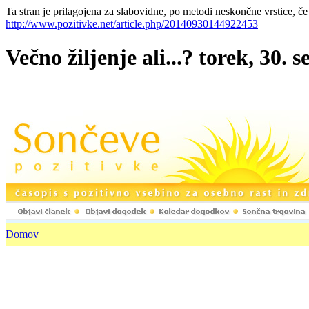
Ta stran je prilagojena za slabovidne, po metodi neskončne vrstice, če
http://www.pozitivke.net/article.php/20140930144922453
Večno žiljenje ali...? torek, 30
Domov