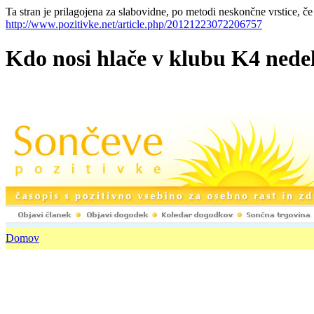
Ta stran je prilagojena za slabovidne, po metodi neskončne vrstice, če
http://www.pozitivke.net/article.php/20121223072206757
Kdo nosi hlače v klubu K4 nedelj
Domov