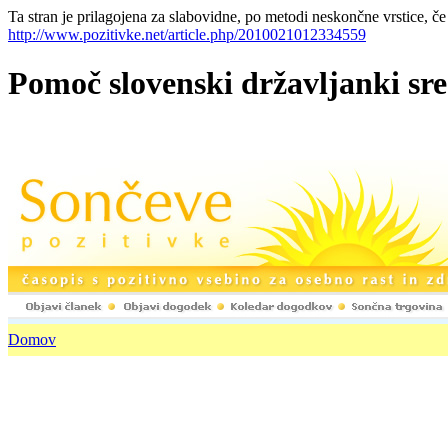
Ta stran je prilagojena za slabovidne, po metodi neskončne vrstice, če
http://www.pozitivke.net/article.php/2010021012334559
Pomoč slovenski državljanki sr
Domov