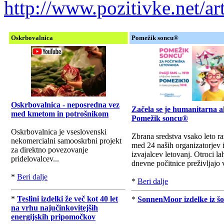
http://www.pozitivke.net/
Oskrbovalnica
Pomežik soncu®
Oskrbovalnica - neposredna vez
Začela se je humanitarna a
med kmetom in potrošnikom
Pomežik soncu®
Oskrbovalnica je vseslovenski
Zbrana sredstva vsako leto r
nekomercialni samooskrbni projekt
med 24 naših organizatorjev 
za direktno povezovanje
izvajalcev letovanj. Otroci la
pridelovalcev...
dnevne počitnice preživljajo v
*
Beri dalje
*
Beri dalje
*
Teslini izdelki že več kot 40 let
*
SonnenMoor izdelke iz šo
na vrhu najučinkovitejših
energijskih pripomočkov