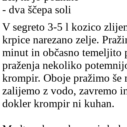
- dva ščepa soli
V segreto 3-5 l kozico zlij
krpice narezano zelje. Pra
minut in občasno temeljito
praženja nekoliko potemnij
krompir. Oboje pražimo še 
zalijemo z vodo, zavremo i
dokler krompir ni kuhan.