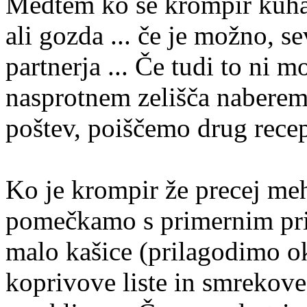
Medtem ko se krompir kuha,
ali gozda ... če je možno, s
partnerja ... Če tudi to ni m
nasprotnem zelišča naberemo
poštev, poiščemo drug recep
Ko je krompir že precej mehe
pomečkamo s primernim pri
malo kašice (prilagodimo o
koprivove liste in smrekove