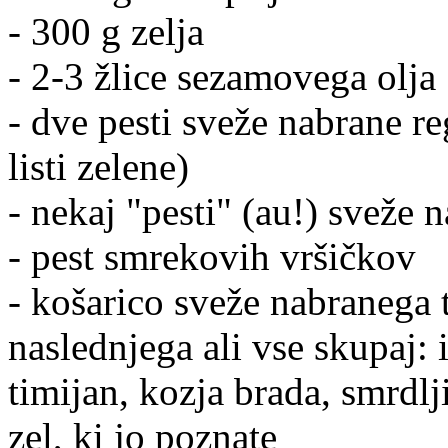
- 300 g zelja
- 2-3 žlice sezamovega olja
- dve pesti sveže nabrane re
listi zelene)
- nekaj "pesti" (au!) sveže 
- pest smrekovih vršičkov
- košarico sveže nabranega t
naslednjega ali vse skupaj: 
timijan, kozja brada, smrdlj
zel, ki jo poznate