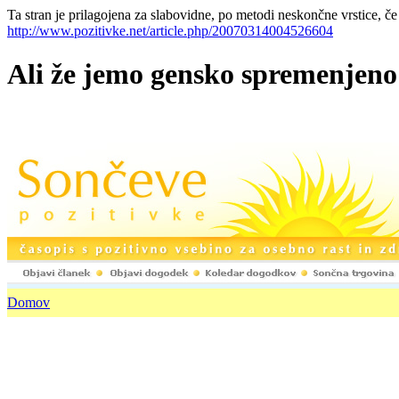
Ta stran je prilagojena za slabovidne, po metodi neskončne vrstice, če
http://www.pozitivke.net/article.php/20070314004526604
Ali že jemo gensko spremenjeno
Domov