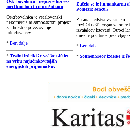
Oskrbovalnica - neposredna vez
Začela se je humanitarna a
med kmetom in potrošnikom
Pomežik soncu®
Oskrbovalnica je vseslovenski
Zbrana sredstva vsako leto r
nekomercialni samooskrbni projekt
med 24 naših organizatorjev 
za direktno povezovanje
izvajalcev letovanj. Otroci la
pridelovalcev...
dnevne počitnice preživljajo v
*
Beri dalje
*
Beri dalje
*
Teslini izdelki že več kot 40 let
*
SonnenMoor izdelke iz šo
na vrhu najučinkovitejših
energijskih pripomočkov