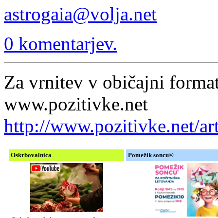
astrogaia@volja.net
0 komentarjev.
Za vrnitev v običajni format
www.pozitivke.net
http://www.pozitivke.net/
Oskrbovalnica
Pomežik soncu®