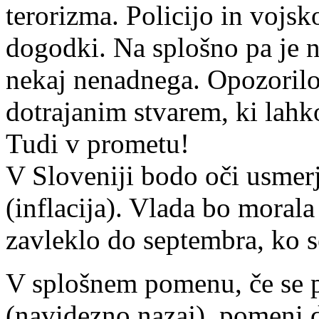
terorizma. Policijo in vojsk
dogodki. Na splošno pa je n
nekaj nenadnega. Opozoril
dotrajanim stvarem, ki lah
Tudi v prometu!
V Sloveniji bodo oči usmer
(inflacija). Vlada bo morala
zavleklo do septembra, ko s
V splošnem pomenu, če se pl
(navidezno nazaj), pomeni d