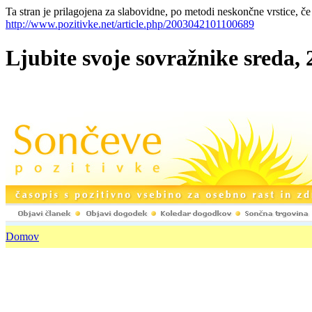
Ta stran je prilagojena za slabovidne, po metodi neskončne vrstice, če
http://www.pozitivke.net/article.php/2003042101100689
Ljubite svoje sovražnike sreda, 
Domov