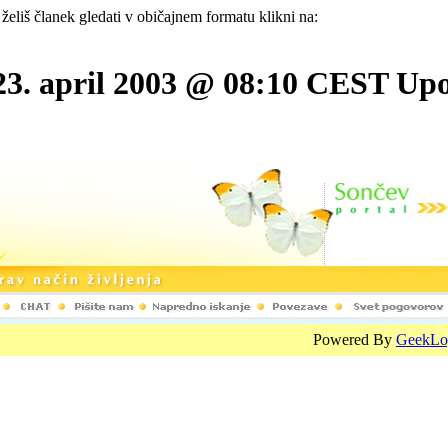
 želiš članek gledati v običajnem formatu klikni na:
23. april 2003 @ 08:10 CEST Upora
Powered By
GeekLo