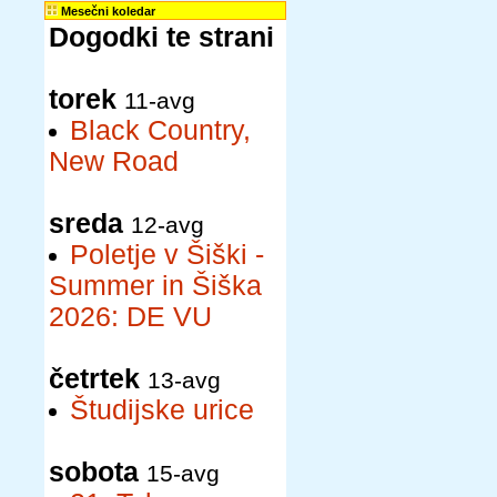
Mesečni koledar
Dogodki te strani
torek
11-avg
Black Country,
New Road
sreda
12-avg
Poletje v Šiški -
Summer in Šiška
2026: DE VU
četrtek
13-avg
Študijske urice
sobota
15-avg