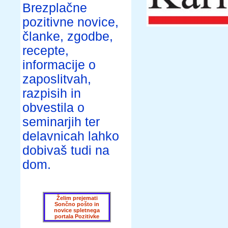
Brezplačne
pozitivne novice,
članke, zgodbe,
recepte,
informacije o
zaposlitvah,
razpisih in
obvestila o
seminarjih ter
delavnicah lahko
dobivaš tudi na
dom.
Želim prejemati
Sončno pošto in
novice spletnega
portala Pozitivke