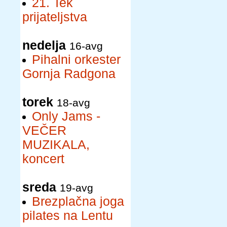
21. Tek
prijateljstva
nedelja
16-avg
Pihalni orkester
Gornja Radgona
torek
18-avg
Only Jams -
VEČER
MUZIKALA,
koncert
sreda
19-avg
Brezplačna joga
pilates na Lentu