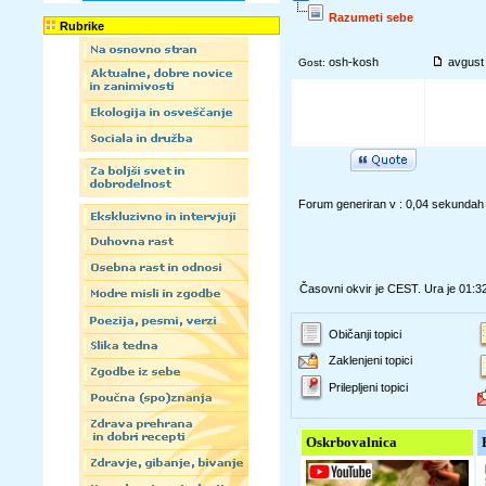
Razumeti sebe
Rubrike
osh-kosh
avgust 
Gost:
Forum generiran v : 0,04 sekundah
Časovni okvir je CEST. Ura je 01:3
Običanji topici
Zaklenjeni topici
Prilepljeni topici
Oskrbovalnica