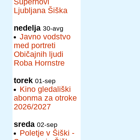
Supernovi
Ljubljana Šiška
nedelja
30-avg
Javno vodstvo
med portreti
Običajnih ljudi
Roba Hornstre
torek
01-sep
Kino gledališki
abonma za otroke
2026/2027
sreda
02-sep
Poletje v Šiški -