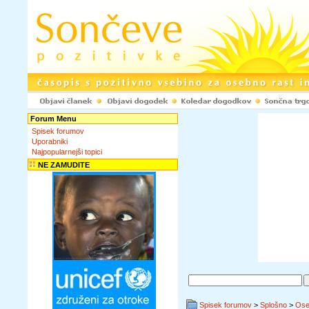
Forum Menu
Spisek forumov
Uporabniki
Najpopularnejši topici
NE ZAMUDITE
Spisek forumov
>
Splošno
>
Ose