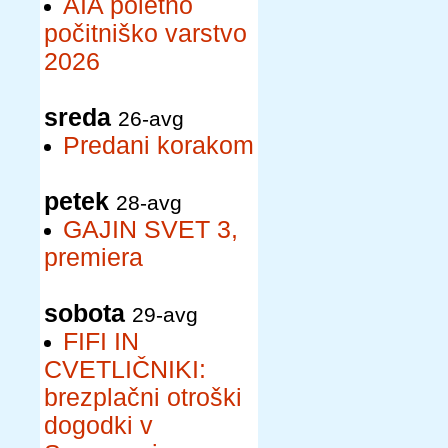
AIA poletno
počitniško varstvo
2026
sreda
26-avg
Predani korakom
petek
28-avg
GAJIN SVET 3,
premiera
sobota
29-avg
FIFI IN
CVETLIČNIKI:
brezplačni otroški
dogodki v