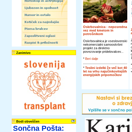
Oskrbovalnica - neposredna
vez med kmetom in
potrošnikom
Oskrbovalnica je vseslovenski
nekomercialni samooskrbni
projekt za direktno
povezovanje pridelovalcev...
Zanimivo
*
Beri dalje
*
Teslini izdelki že več kot 40
let na vrhu najučinkovitejših
energijskih pripomočkov
Bodi obveščen
Sončna Pošta: