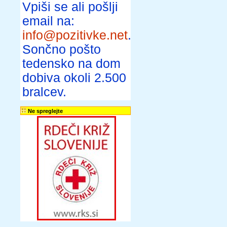
Vpiši se ali pošlji
email na:
info@pozitivke.net
.
Sončno pošto
tedensko na dom
dobiva okoli 2.500
bralcev.
Ne spreglejte