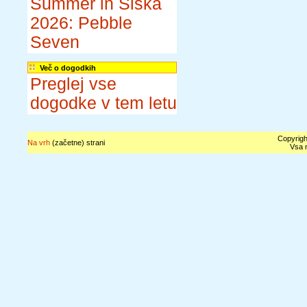
Summer in Šiška
2026: Pebble
Seven
Več o dogodkih
Preglej vse
dogodke v tem letu
Copyrigh
Na vrh
(začetne) strani
Vsa n