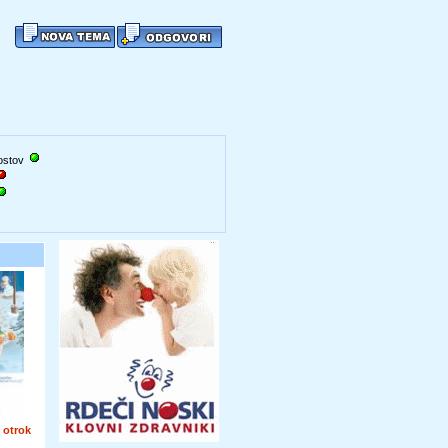
gostov
 otrok