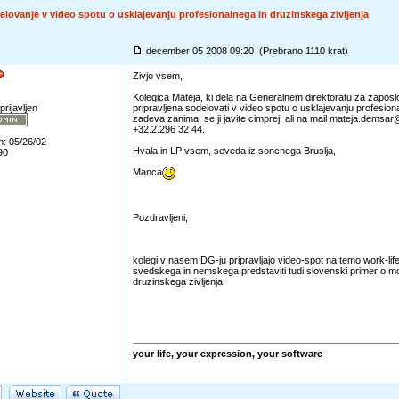
elovanje v video spotu o usklajevanju profesionalnega in druzinskega zivljenja
december 05 2008 09:20 (Prebrano 1110 krat)
Zivjo vsem,
Kolegica Mateja, ki dela na Generalnem direktoratu za zaposlov
prijavljen
pripravljena sodelovati v video spotu o usklajevanju profesion
zadeva zanima, se ji javite cimprej, ali na mail mateja.demsar@
+32.2.296 32 44.
n: 05/26/02
Hvala in LP vsem, seveda iz soncnega Bruslja,
90
Manca
Pozdravljeni,
kolegi v nasem DG-ju pripravljajo video-spot na temo work-life
svedskega in nemskega predstaviti tudi slovenski primer o mo
druzinskega zivljenja.
your life, your expression, your software