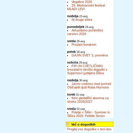
Vegafest 2026
29. Mednarodni festival
MLADI LEVI
nedelja
23-avg
Ni druge izbire
ponedeljek
24-avg
AIA poletno počitniško
varstvo 2026
sreda
26-avg
Predani korakom
petek
28-avg
GAJIN SVET 3, premiera
sobota
29-avg
FIFI IN CVETLIČNIKI:
brezplačni otroški dogodki v
Supernovi Ljubljana Šiška
nedelja
30-avg
Javno vodstvo med portreti
Običajnih ljudi Roba Hornstre
torek
01-sep
Kino gledališki abonma za
otroke 2026/2027
sreda
02-sep
Poletje v Šiški - Summer in
Šiška 2026: Pebble Seven
Več o dogodkih
Preglej vse dogodke v tem letu