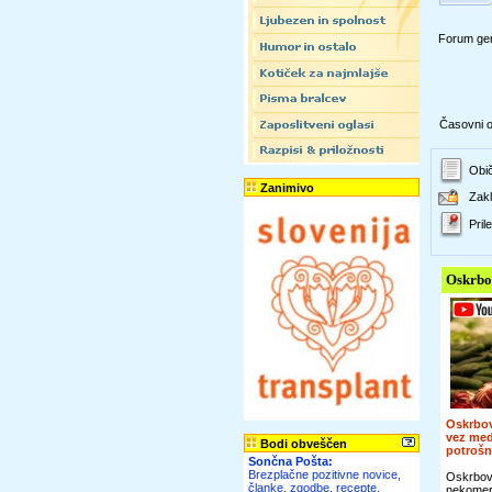
Forum gen
Časovni ok
Obič
Zanimivo
Zakl
Prile
Oskrbo
Oskrbov
vez me
Bodi obveščen
potroš
Sončna Pošta:
Brezplačne pozitivne novice,
Oskrbova
članke, zgodbe, recepte,
nekomer