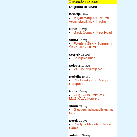
Mesečni koledar
Dogodki te strani
nedelja
09-avg
Vegan Hangouts: Aktivni
veganski piknik v Tivoliju
torek
11-avg
Black Country, New Road
sreda
12-avg
Poletje v Šiški - Summer in
Šiška 2026: DE VU
četrtek
13-avg
Študijske urice
sobota
15-avg
21. Tek prijateljstva
nedelja
16-avg
Pihalni orkester Gornja
Radgona
torek
18-avg
Only Jams - VEČER
MUZIKALA, koncert
sreda
19-avg
Brezplačna joga pilates na
Lentu
petek
21-avg
Poletje v Minoritih: Slon in
Sadež
sobota
22-avg