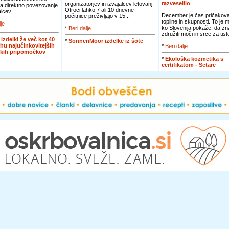
razveselilo
organizatorjev in izvajalcev letovanj.
za direktno povezovanje
Otroci lahko 7 ali 10 dnevne
lcev...
December je čas pričakova
počitnice preživljajo v 15...
topline in skupnosti. To je 
lje
ko Slovenija pokaže, da zn
*
Beri dalje
združiti moči in srce za tiste
 izdelki že več kot 40
*
SonnenMoor izdelke iz šote
rhu najučinkovitejših
*
Beri dalje
skih pripomočkov
*
Ekološka kozmetika s
certifikatom - Setare