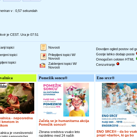
eriran v : 0,57 sekundah
vir je CEST. Ura je 07:51
anji topici
Novosti
Dovoljen ogled postov od 
Gostje lahko dodajo poste
enjeni topici
Prilepljeni topici W/
Novosti
Omogočen celoten HTML
pljeni topici
Zaklenjeni topici W/
Cenzuriranje
Novosti
valnica
Pomežik soncu®
Eno srce®
alnica - neposredna
Začela se je humanitarna akcija
d kmetom in
Pomežik soncu®
nikom
ENO SRCE® - da bo vsak
Zbrana sredstva vsako leto
lnica je vseslovenski
prejel »darilo«, ki ga bo
razdelimo med 24 naših
cialni samooskrbni