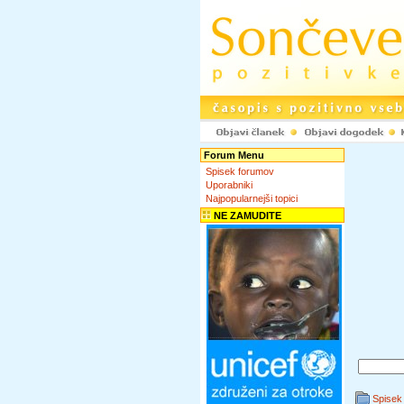
Forum Menu
Spisek forumov
Uporabniki
Najpopularnejši topici
NE ZAMUDITE
Spisek