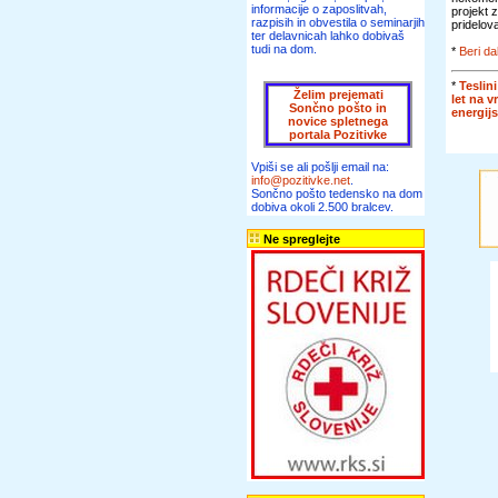
informacije o zaposlitvah,
projekt 
razpisih in obvestila o seminarjih
pridelova
ter delavnicah lahko dobivaš
tudi na dom.
*
Beri da
*
Teslini
Želim prejemati
let na v
Sončno pošto in
energij
novice spletnega
portala Pozitivke
Vpiši se ali pošlji email na:
info@pozitivke.net
.
Sončno pošto tedensko na dom
dobiva okoli 2.500 bralcev.
Ne spreglejte