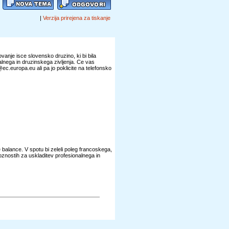
|
Verzija prirejena za tiskanje
anje isce slovensko druzino, ki bi bila
alnega in druzinskega zivljenja. Ce vas
ec.europa.eu ali pa jo poklicite na telefonsko
 balance. V spotu bi zeleli poleg francoskega,
znostih za uskladitev profesionalnega in