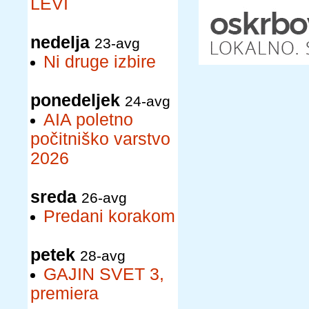
LEVI
nedelja
23-avg
Ni druge izbire
ponedeljek
24-avg
AIA poletno
počitniško varstvo
2026
sreda
26-avg
Predani korakom
petek
28-avg
GAJIN SVET 3,
premiera