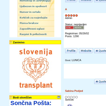
A
Admin
Status: neprijavljen
Registriran: 05/26/02
Posts: 1290
Zanimivo
LUNICA
Gost:
Sabina Podjed
Bodi obveščen
Sonček
Sončna Pošta: