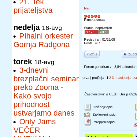
21. Tek
prijateljstva
Nan
Rimska cesta
nedelja
16-avg
Status: neprijavljen
Pihalni orkester
Registriran: 01/26/08
Gornja Radgona
Posts: 767
torek
18-avg
Forum generiran v : 8,84 sekundah
3-dnevni
brezplačni seminar
prva | prejšnja |
1
2
3
|
naslednja
|
za
preko Zooma -
Kako svojo
Časovni okvir je CEST. Ura je 05:3
prihodnost
Običanji topici
ustvarjamo danes
Zaklenjeni topici
Only Jams -
Prilepljeni topici
VEČER