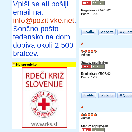
Vpiši se ali pošlji
email na:
Registriran: 05/26/02
Posts: 1290
info@pozitivke.net
.
Sončno pošto
tedensko na dom
dobiva okoli 2.500
A
bralcev.
Admin
Status: neprijavljen
Ne spreglejte
Registriran: 05/26/02
Posts: 1290
A
Admin
Status: neprijavljen