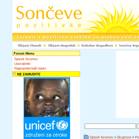
Forum Menu
Spisek forumov
Uporabniki
Najpopularnejši topici
NE ZAMUDITE
Spisek forumov
>
Skupnost
>
Po