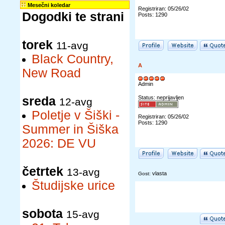
Mesečni koledar
Registriran: 05/26/02
Dogodki te strani
Posts: 1290
torek
11-avg
Black Country,
A
New Road
Admin
sreda
Status: neprijavljen
12-avg
Poletje v Šiški -
Registriran: 05/26/02
Posts: 1290
Summer in Šiška
2026: DE VU
četrtek
13-avg
vlasta
Gost:
Študijske urice
sobota
15-avg