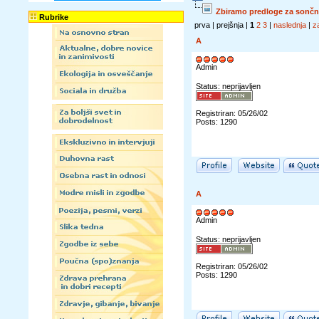
Zbiramo predloge za sončn
Rubrike
prva | prejšnja |
1
2
3
|
naslednja
|
z
A
Admin
Status: neprijavljen
Registriran: 05/26/02
Posts: 1290
A
Admin
Status: neprijavljen
Registriran: 05/26/02
Posts: 1290