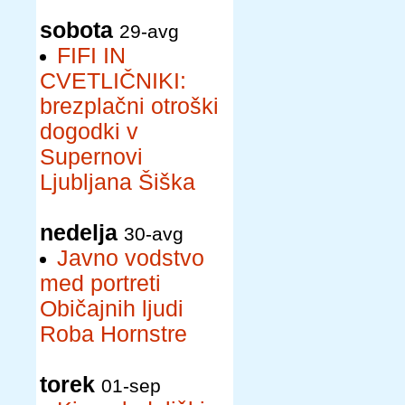
sobota
29-avg
FIFI IN
CVETLIČNIKI:
brezplačni otroški
dogodki v
Supernovi
Ljubljana Šiška
nedelja
30-avg
Javno vodstvo
med portreti
Običajnih ljudi
Roba Hornstre
torek
01-sep