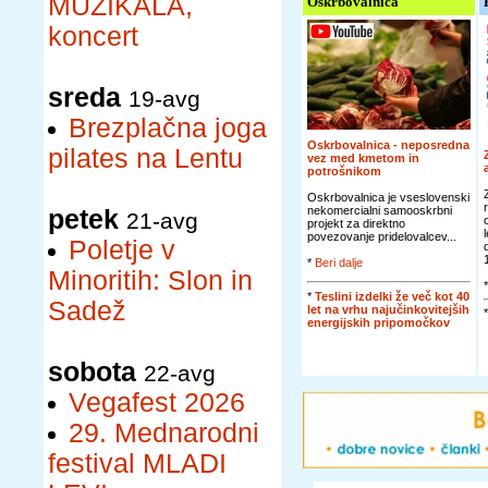
MUZIKALA,
Oskrbovalnica
koncert
sreda
19-avg
Brezplačna joga
Oskrbovalnica - neposredna
pilates na Lentu
vez med kmetom in
potrošnikom
Oskrbovalnica je vseslovenski
nekomercialni samooskrbni
petek
21-avg
projekt za direktno
povezovanje pridelovalcev...
Poletje v
*
Beri dalje
Minoritih: Slon in
*
Teslini izdelki že več kot 40
Sadež
let na vrhu najučinkovitejših
energijskih pripomočkov
sobota
22-avg
Vegafest 2026
29. Mednarodni
festival MLADI