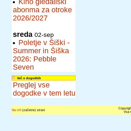
Kino gledališki
abonma za otroke
2026/2027
sreda
02-sep
Poletje v Šiški -
Summer in Šiška
2026: Pebble
Seven
Več o dogodkih
Preglej vse
dogodke v tem letu
Copyrigh
Na vrh
(začetne) strani
Vsa n