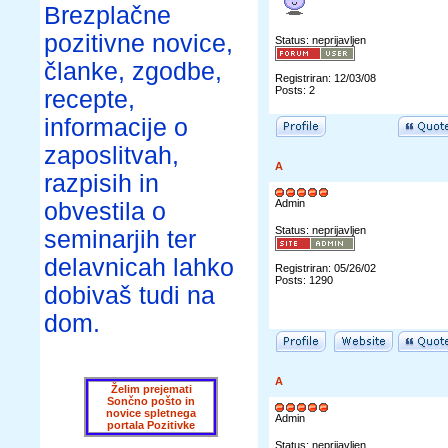
Brezplačne
pozitivne novice,
Status: neprijavljen
članke, zgodbe,
Registriran: 12/03/08
Posts: 2
recepte,
informacije o
zaposlitvah,
A
razpisih in
Admin
obvestila o
Status: neprijavljen
seminarjih ter
delavnicah lahko
Registriran: 05/26/02
Posts: 1290
dobivaš tudi na
dom.
A
Želim prejemati
Sončno pošto in
novice spletnega
Admin
portala Pozitivke
Status: neprijavljen