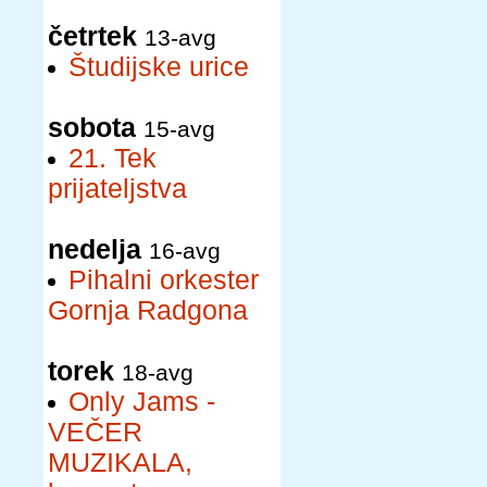
četrtek
13-avg
Študijske urice
sobota
15-avg
21. Tek
prijateljstva
nedelja
16-avg
Pihalni orkester
Gornja Radgona
torek
18-avg
Only Jams -
VEČER
MUZIKALA,