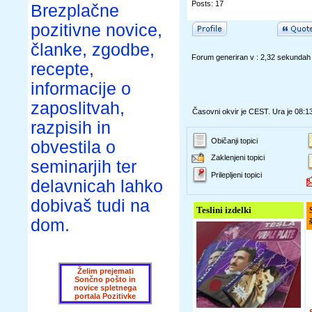
Posts: 17
Brezplačne
pozitivne novice,
članke, zgodbe,
Forum generiran v : 2,32 sekundah
recepte,
informacije o
zaposlitvah,
Časovni okvir je CEST. Ura je 08:1
razpisih in
Običanji topici
obvestila o
Zaklenjeni topici
seminarjih ter
Prilepljeni topici
delavnicah lahko
dobivaš tudi na
Teslini izdelki
dom.
Želim prejemati
Sončno pošto in
novice spletnega
portala Pozitivke