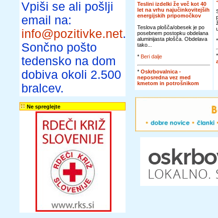
Vpiši se ali pošlji
Teslini izdelki že več kot 40
let na vrhu najučinkovitejših
energijskih pripomočkov
email na:
Teslova plošča/obesek je po
info@pozitivke.net
.
posebnem postopku obdelana
aluminijasta plošča. Obdelava
Sončno pošto
tako...
*
Beri dalje
tedensko na dom
dobiva okoli 2.500
*
Oskrbovalnica -
neposredna vez med
kmetom in potrošnikom
bralcev.
Ne spreglejte