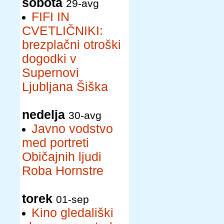
sobota
29-avg
FIFI IN
CVETLIČNIKI:
brezplačni otroški
dogodki v
Supernovi
Ljubljana Šiška
nedelja
30-avg
Javno vodstvo
med portreti
Običajnih ljudi
Roba Hornstre
torek
01-sep
Kino gledališki