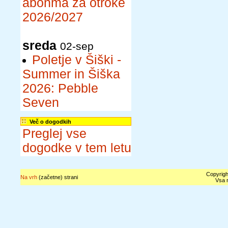
abonma za otroke
2026/2027
sreda
02-sep
Poletje v Šiški -
Summer in Šiška
2026: Pebble
Seven
Več o dogodkih
Preglej vse
dogodke v tem letu
Copyrigh
Na vrh
(začetne) strani
Vsa n