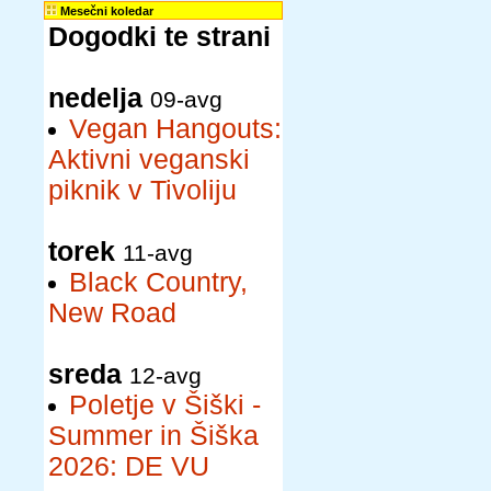
Mesečni koledar
Dogodki te strani
nedelja
09-avg
Vegan Hangouts:
Aktivni veganski
piknik v Tivoliju
torek
11-avg
Black Country,
New Road
sreda
12-avg
Poletje v Šiški -
Summer in Šiška
2026: DE VU