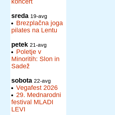
koncert
sreda
19-avg
Brezplačna joga
pilates na Lentu
petek
21-avg
Poletje v
Minoritih: Slon in
Sadež
sobota
22-avg
Vegafest 2026
29. Mednarodni
festival MLADI
LEVI