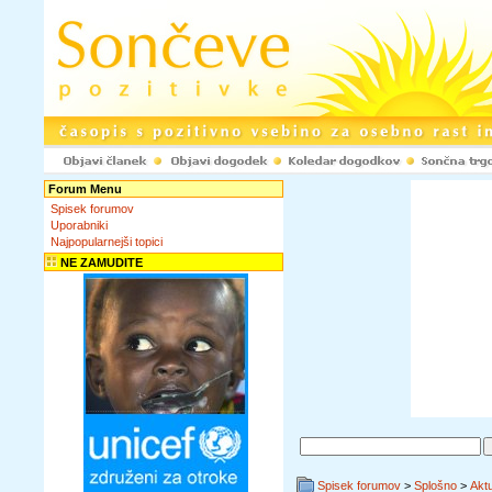
Forum Menu
Spisek forumov
Uporabniki
Najpopularnejši topici
NE ZAMUDITE
Spisek forumov
>
Splošno
>
Akt