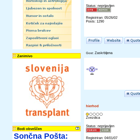
Status: neprijavljen
Registriran: 05/26/02
Posts: 1290
Zaskrbljena
Gost:
Zanimivo
hierhod
Zvezdica
Status: neprijavljen
Bodi obveščen
Sončna Pošta:
Registriran: 04/01/07