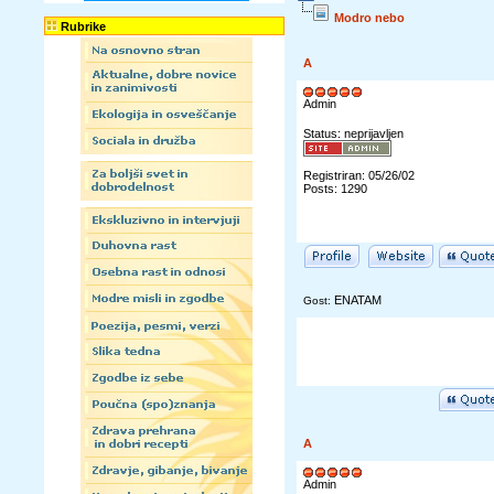
Modro nebo
Rubrike
A
Admin
Status: neprijavljen
Registriran: 05/26/02
Posts: 1290
ENATAM
Gost:
A
Admin