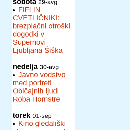
sobota
29-avg
FIFI IN
CVETLIČNIKI:
brezplačni otroški
dogodki v
Supernovi
Ljubljana Šiška
nedelja
30-avg
Javno vodstvo
med portreti
Običajnih ljudi
Roba Hornstre
torek
01-sep
Kino gledališki