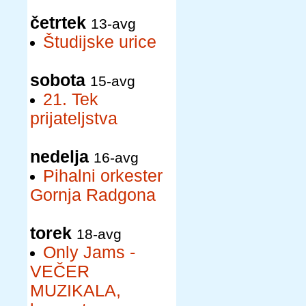
četrtek
13-avg
Študijske urice
sobota
15-avg
21. Tek
prijateljstva
nedelja
16-avg
Pihalni orkester
Gornja Radgona
torek
18-avg
Only Jams -
VEČER
MUZIKALA,