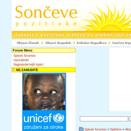
Forum Menu
Spisek forumov
Uporabniki
Najpopularnejši topici
NE ZAMUDITE
Spisek forumov
>
Splošno
>
Akt