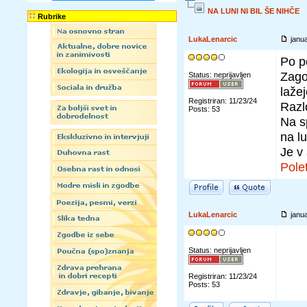
NA LUNI NI BIL ŠE NIHČE
Rubrike
LukaLenarcic
janua
Po po
Zago
Status: neprijavljen
laže
Registriran: 11/23/24
Razlo
Posts: 53
Na s
na l
Je v 
Polet
LukaLenarcic
janu
Status: neprijavljen
Registriran: 11/23/24
Posts: 53