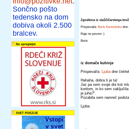
info@pozitivke.net
.
Sončno pošto
tedensko na dom
Zgodbica iz slaščičarskega kro
dobiva okoli 2.500
Prispeval/a:
Boris Kononenko
dne 
bralcev.
Raje ne povem :)
Boris
Ne spreglejte
iz domače kuhinje
Prispeval/a:
Ljuba
dne četrte
Hahaha, dobra ti je ta!
Jaz pa sem svoje dni kot ml
koritom, in ko sem zaključil
je juha?".
Pozabila sem namreč podstavit
Ljuba
SVET POEZIJE