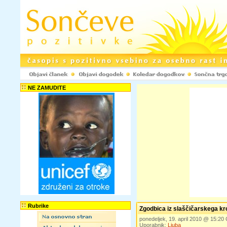
NE ZAMUDITE
Rubrike
Zgodbica iz slaščičarskega k
ponedeljek, 19. april 2010 @ 15:2
Uporabnik:
Ljuba