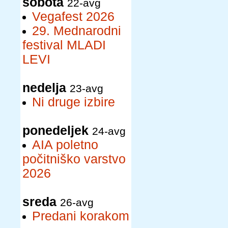
sobota
22-avg
Vegafest 2026
29. Mednarodni
festival MLADI
LEVI
nedelja
23-avg
Ni druge izbire
ponedeljek
24-avg
AIA poletno
počitniško varstvo
2026
sreda
26-avg
Predani korakom