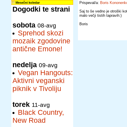
Prispeval/a:
Boris Kononenk
Mesečni koledar
Dogodki te strani
Saj to še vedno je otroški k
malo večji tistih tapravih:)
sobota
Boris
08-avg
Sprehod skozi
mozaik zgodovine
antične Emone!
nedelja
09-avg
Vegan Hangouts:
Aktivni veganski
piknik v Tivoliju
torek
11-avg
Black Country,
New Road