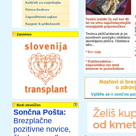
Teslini izdelki že več kot 40
let na vrhu najučinkovitejših
energijskih pripomočkov
Teslova plošča/obesek je po
Zanimivo
posebnem postopku obdelana
aluminijasta plošča. Obdelava
tako...
*
Beri dalje
*
Oskrbovalnica -
neposredna vez med
kmetom in potrošnikom
Bodi obveščen
Sončna Pošta:
Brezplačne
pozitivne novice,