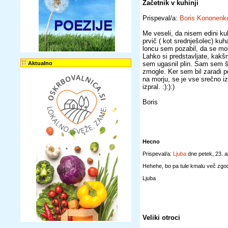
Začetnik v kuhinji
Prispeval/a:
Boris Kononenk
Me veseli, da nisem edini ku
prvič ( kot srednješolec) ku
loncu sem pozabil, da se mor
Lahko si predstavljate, kakšn
Aktualno
sem ugasnil plin. Sam sem š
zmogle. Ker sem bil zaradi p
na morju, se je vse srečno i
izpral. :):):)
Boris
Hecno
Prispeval/a:
Ljuba
dne petek, 23. 
Hehehe, bo pa tule kmalu več zgodbi
Ljuba
Veliki otroci