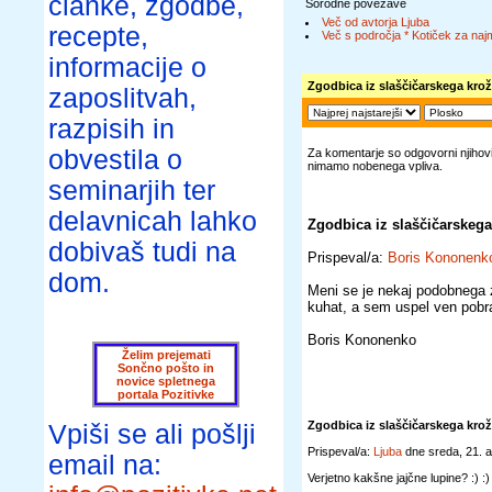
članke, zgodbe,
Sorodne povezave
Več od avtorja Ljuba
recepte,
Več s področja * Kotiček za naj
informacije o
Zgodbica iz slaščičarskega kro
zaposlitvah,
razpisih in
obvestila o
Za komentarje so odgovorni njihovi 
nimamo nobenega vpliva.
seminarjih ter
delavnicah lahko
Zgodbica iz slaščičarskega
dobivaš tudi na
Prispeval/a:
Boris Kononenk
dom.
Meni se je nekaj podobnega 
kuhat, a sem uspel ven pobra
Boris Kononenko
Želim prejemati
Sončno pošto in
novice spletnega
portala Pozitivke
Zgodbica iz slaščičarskega kro
Vpiši se ali pošlji
Prispeval/a:
Ljuba
dne sreda, 21. 
email na:
Verjetno kakšne jajčne lupine? :) :) 