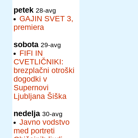
petek
28-avg
GAJIN SVET 3,
premiera
sobota
29-avg
FIFI IN
CVETLIČNIKI:
brezplačni otroški
dogodki v
Supernovi
Ljubljana Šiška
nedelja
30-avg
Javno vodstvo
med portreti