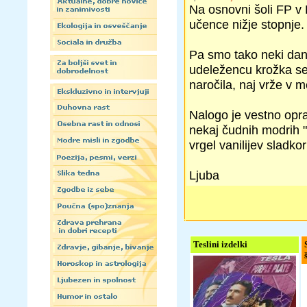
Na osnovni šoli FP v 
učence nižje stopnje.
Pa smo tako neki dan
udeležencu krožka s
naročila, naj vrže v m
Nalogo je vestno opr
nekaj čudnih modrih "
vrgel vanilijev sladkor
Ljuba
Teslini izdelki