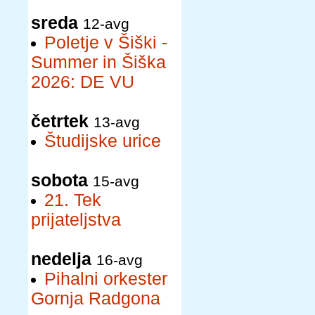
sreda
12-avg
Poletje v Šiški -
Summer in Šiška
2026: DE VU
četrtek
13-avg
Študijske urice
sobota
15-avg
21. Tek
prijateljstva
nedelja
16-avg
Pihalni orkester
Gornja Radgona