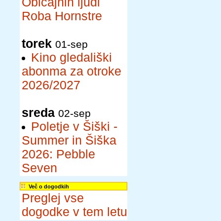
Običajnih ljudi
Roba Hornstre
torek
01-sep
Kino gledališki
abonma za otroke
2026/2027
sreda
02-sep
Poletje v Šiški -
Summer in Šiška
2026: Pebble
Seven
Več o dogodkih
Preglej vse
dogodke v tem letu