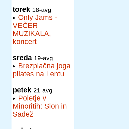
torek
18-avg
Only Jams -
VEČER
MUZIKALA,
koncert
sreda
19-avg
Brezplačna joga
pilates na Lentu
petek
21-avg
Poletje v
Minoritih: Slon in
Sadež