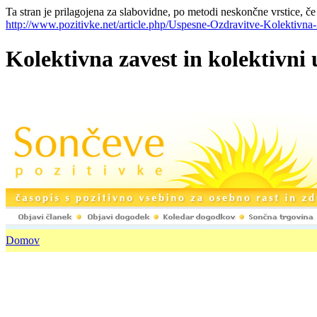
Ta stran je prilagojena za slabovidne, po metodi neskončne vrstice, če
http://www.pozitivke.net/article.php/Uspesne-Ozdravitve-Kolektivna
Kolektivna zav
Domov