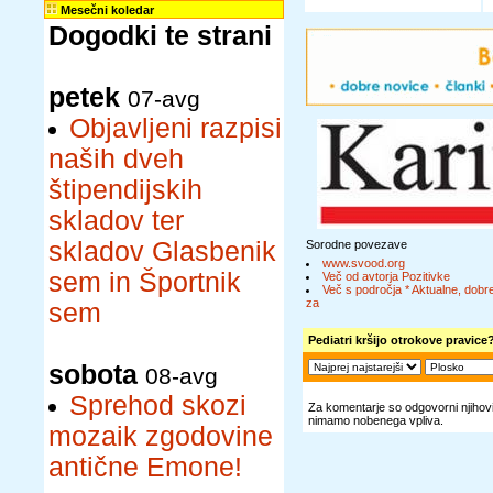
Mesečni koledar
Dogodki te strani
petek
07-avg
Objavljeni razpisi
naših dveh
štipendijskih
skladov ter
skladov Glasbenik
Sorodne povezave
www.svood.org
sem in Športnik
Več od avtorja Pozitivke
Več s področja * Aktualne, dobre
za
sem
Pediatri kršijo otrokove pravice
sobota
08-avg
Sprehod skozi
Za komentarje so odgovorni njihovi 
nimamo nobenega vpliva.
mozaik zgodovine
antične Emone!