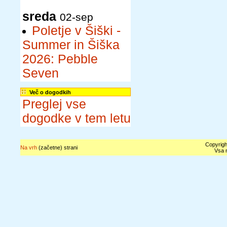
sreda
02-sep
Poletje v Šiški -
Summer in Šiška
2026: Pebble
Seven
Več o dogodkih
Preglej vse
dogodke v tem letu
Copyrigh
Na vrh
(začetne) strani
Vsa n