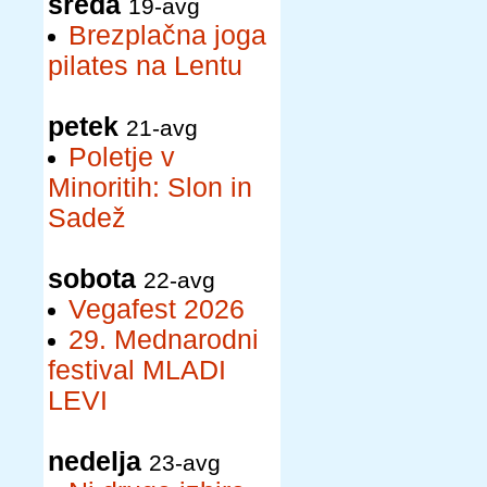
sreda
19-avg
Brezplačna joga
pilates na Lentu
petek
21-avg
Poletje v
Minoritih: Slon in
Sadež
sobota
22-avg
Vegafest 2026
29. Mednarodni
festival MLADI
LEVI
nedelja
23-avg