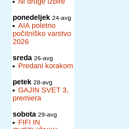
Ni druge izbire
ponedeljek
24-avg
AIA poletno
počitniško varstvo
2026
sreda
26-avg
Predani korakom
petek
28-avg
GAJIN SVET 3,
premiera
sobota
29-avg
FIFI IN