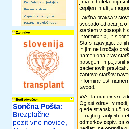
jima ni hotela pojasni
cepljen in ali je mogo
Takšna praksa v slov
svobodo odločanja o p
staršem v postopkih 
Zanimivo
informiranja, in sicer
Starši izjavljajo, da
in jim ne izročajo pro
namenjena prav starš
posegom in pojasniln
pacientovih pravicah. 
zahtevo staršev navod
informiranosti namern
Svood.
»Vsi farmacevtski izd
Bodi obveščen
Oglasi zdravil v medi
Sončna Pošta:
glede stranskih učink
Brezplačne
in najbolj ranljivih pr
pozitivne novice,
odmerkov cepiv, pa zdr
pediatri ne opravljaj