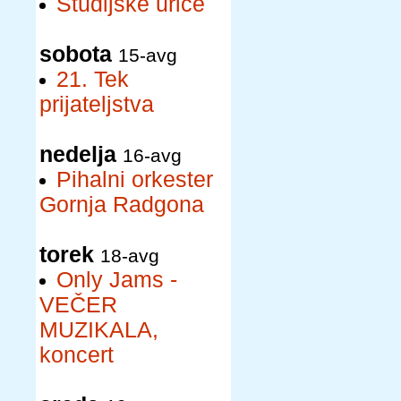
Študijske urice
sobota
15-avg
21. Tek
prijateljstva
nedelja
16-avg
Pihalni orkester
Gornja Radgona
torek
18-avg
Only Jams -
VEČER
MUZIKALA,
koncert