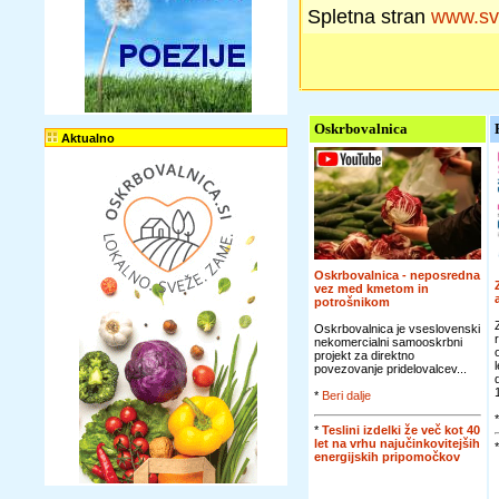
Spletna stran
www.sv
Oskrbovalnica
Aktualno
Oskrbovalnica - neposredna
vez med kmetom in
potrošnikom
Oskrbovalnica je vseslovenski
nekomercialni samooskrbni
projekt za direktno
povezovanje pridelovalcev...
*
Beri dalje
*
Teslini izdelki že več kot 40
let na vrhu najučinkovitejših
energijskih pripomočkov