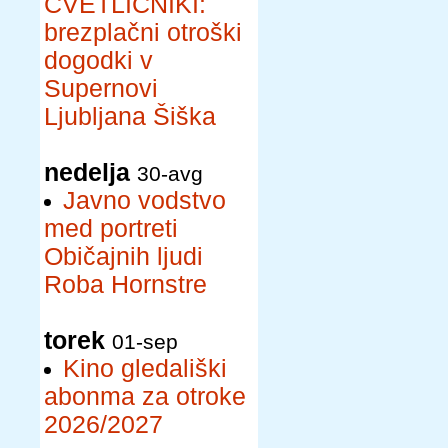
CVETLIČNIKI:
brezplačni otroški
dogodki v
Supernovi
Ljubljana Šiška
nedelja
30-avg
Javno vodstvo
med portreti
Običajnih ljudi
Roba Hornstre
torek
01-sep
Kino gledališki
abonma za otroke
2026/2027