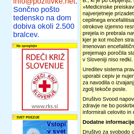
info@pozitivke.net
.
B., ki je po cepljenj
»Medicinske preiskav
Sončno pošto
najverjetneje prizade
tedensko na dom
cepilnega encefalitis
dobiva okoli 2.500
otrokove izjemno resn
prejela in prebrala n
bralcev.
kjer je kot možen str
imenovan encefalitičn
Ne spreglejte
prejemajo poročila sta
v Sloveniji niso redki.
Ureditev sistema pra
uporabi cepiv je nujen
za navodila o izvajanj
zgolj tekoče posle.
Društvo Svood napovedu
zdravje ne bo poskrbel
informirali celovito i
SVET POEZIJE
Dodatne informacije
Društvo za svobodo o