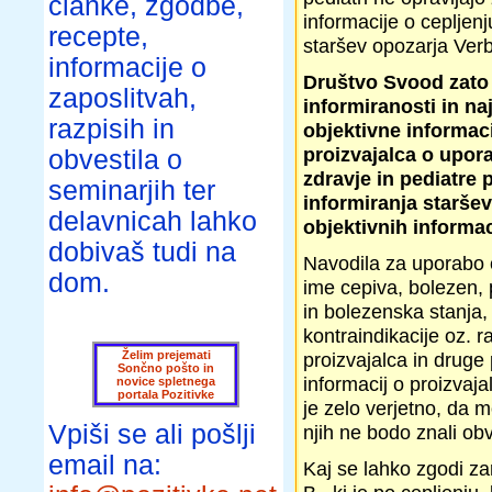
članke, zgodbe,
informacije o cepljenj
recepte,
staršev opozarja Verb
informacije o
Društvo Svood zato 
zaposlitvah,
informiranosti in na
razpisih in
objektivne informaci
proizvajalca o upora
obvestila o
zdravje in pediatre
seminarjih ter
informiranja staršev
delavnicah lahko
objektivnih informac
dobivaš tudi na
Navodila za uporabo 
dom.
ime cepiva, bolezen, 
in bolezenska stanja, 
kontraindikacije oz. r
Želim prejemati
proizvajalca in druge
Sončno pošto in
informacij o proizvaja
novice spletnega
portala Pozitivke
je zelo verjetno, da 
Vpiši se ali pošlji
njih ne bodo znali ob
email na:
Kaj se lahko zgodi za