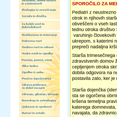
SPOROČILO ZA ME
Pediatri z neustrezno 
otrok in njihovih starš
obveščeni o vseh last
tednu otroka društvo 
varuhinjo človekovih 
ukrepom, s katerimi na
prepreči nadaljna krš
Starša trimesečnega 
zdravstvenih domov že
cepljenjem otroka skr
dobila odgovora na nob
postavila zato, ker je
Starša dojenčka (iden
sta se ogorčena obrni
kršena temeljna pravi
katerega domnevata, d
navajata, da zdravnic