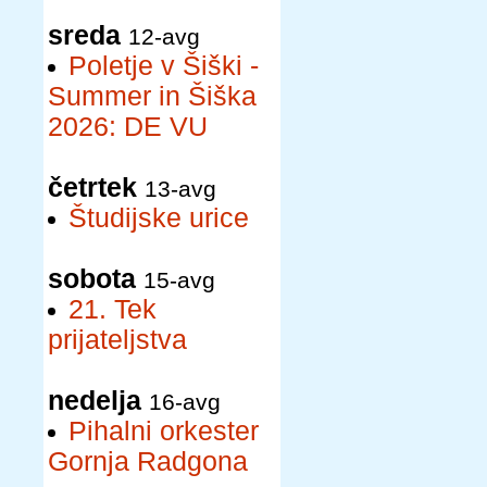
sreda
12-avg
Poletje v Šiški -
Summer in Šiška
2026: DE VU
četrtek
13-avg
Študijske urice
sobota
15-avg
21. Tek
prijateljstva
nedelja
16-avg
Pihalni orkester
Gornja Radgona