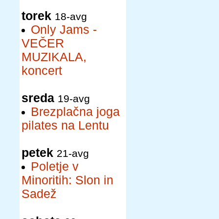
torek
18-avg
Only Jams -
VEČER
MUZIKALA,
koncert
sreda
19-avg
Brezplačna joga
pilates na Lentu
petek
21-avg
Poletje v
Minoritih: Slon in
Sadež