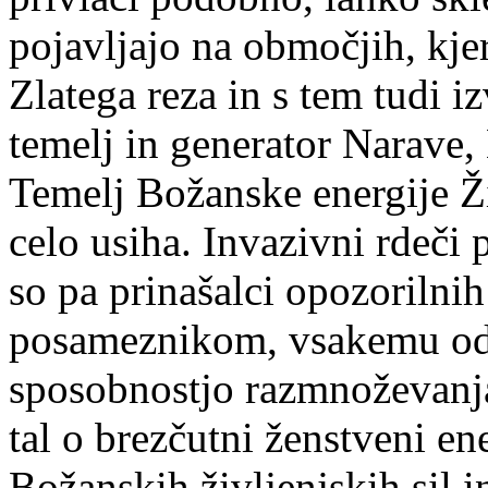
pojavljajo na območjih, kje
Zlatega reza in s tem tudi iz
temelj in generator Narave,
Temelj Božanske energije Ži
celo usiha. Invazivni rdeči 
so pa prinašalci opozorilni
posameznikom, vsakemu od 
sposobnostjo razmnoževanja
tal o brezčutni ženstveni en
Božanskih življenjskih sil i