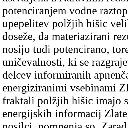
potenciranjem vodne raztopi
upepelitev polžjih hišic vel
doseže, da materiazirani rez
nosijo tudi potencirano, tor
uničevalnosti, ki se razgraj
delcev informiranih apnenčas
energiziranimi vsebinami Zl
fraktali polžjih hišic imajo
energijskih informacij Zlate
nosilci pomnenja so. Zaradi