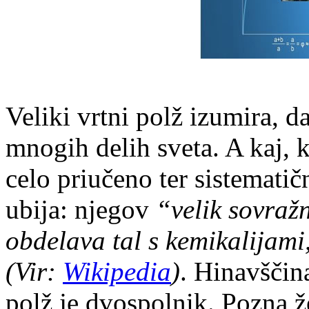
Veliki vrtni polž izumira, da
mnogih delih sveta. A kaj, 
celo priučeno ter sistemati
ubija: njegov
“velik sovražn
obdelava tal s kemikalijami,
(Vir:
Wikipedia
)
. Hinavščina
polž je dvospolnik. Pozna ž