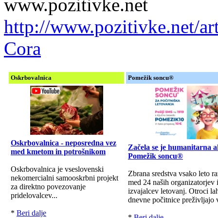
www.pozitivke.net
http://www.pozitivke.net/ar
Cora
Oskrbovalnica
Pomežik soncu®
Oskrbovalnica - neposredna vez
Začela se je humanitarna a
med kmetom in potrošnikom
Pomežik soncu®
Oskrbovalnica je vseslovenski
Zbrana sredstva vsako leto r
nekomercialni samooskrbni projekt
med 24 naših organizatorjev 
za direktno povezovanje
izvajalcev letovanj. Otroci la
pridelovalcev...
dnevne počitnice preživljajo v
*
Beri dalje
*
Beri dalje