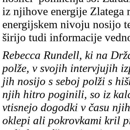
iz njihove energije Zlatega r
energijskem nivoju nosijo t
širijo tudi informacije vedno
Rebecca Run­dell, ki na Drž
polže, v svojih intervjujih 
jih nosijo s seboj polži s hiš
njih hitro poginili, so iz ka
vtisnejo dogodki v času njih
oklepi ali pokrovkami kril p