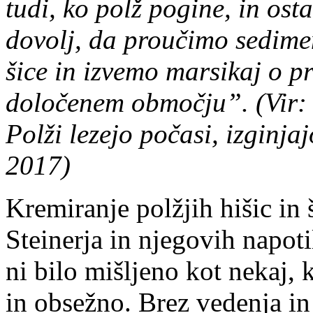
tudi, ko polž pogine, in ost
dovolj, da proučimo sedimen
šice in izvemo marsikaj o pr
določe­nem območju”. (Vir: 
Polži lezejo počasi, izginjaj
2017)
Kremiranje polžjih hišic in 
Steinerja in njegovih napot
ni bilo mišljeno kot nekaj, 
in obsežno. Brez vedenja in 