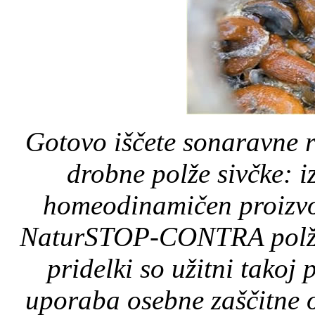
Gotovo iščete sonaravne re
drobne polže sivčke: i
homeodinamičen proizv
NaturSTOP-CONTRA polži. 
pridelki so užitni takoj 
uporaba osebne zaščitne 