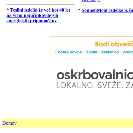
*
Teslini izdelki že več kot 40 let
*
SonnenMoor izdelke iz šo
na vrhu najučinkovitejših
energijskih pripomočkov
Domov