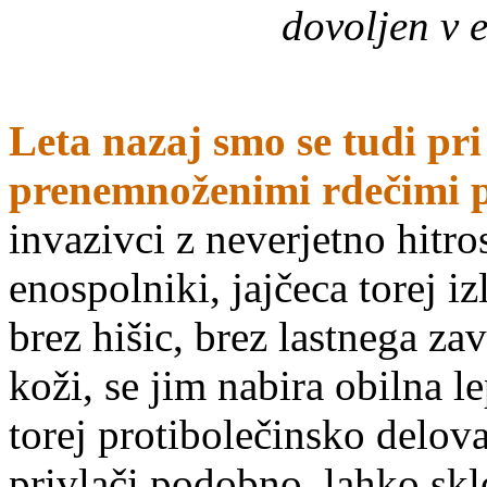
dovoljen v e
Leta nazaj smo se tudi pri
prenemnoženimi rdečimi po
invazivci z neverjetno hitr
enospolniki, jajčeca torej i
brez hišic, brez lastnega za
koži, se jim nabira obilna le
torej protibolečinsko delo
privlači podobno, lahko sk