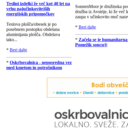
Teslini izdelki že več kot 40 let na
SonnenMoor je družinska po
vrhu najučinkovitejših
družba iz Avstrije, ki že več k
energijskih pripomočkov
zaupa v učinkovito moč nara
Teslova plošča/obesek je po
*
Beri dalje
posebnem postopku obdelana
aluminijasta plošča. Obdelava
tako...
*
Začela se je humanitarna
Pomežik soncu®
*
Beri dalje
*
Oskrbovalnica - neposredna vez
med kmetom in potrošnikom