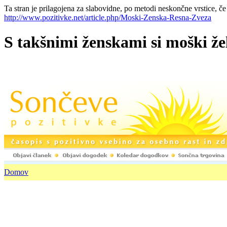
Ta stran je prilagojena za slabovidne, po metodi neskončne vrstice, če
http://www.pozitivke.net/article.php/Moski-Zenska-Resna-Zveza
S takšnimi ženskami si moški žel
Domov