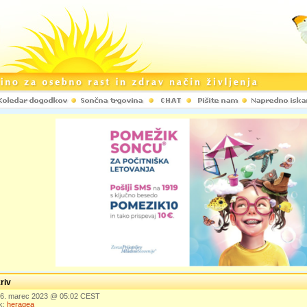
riv
 26. marec 2023 @ 05:02 CEST
k:
heragea