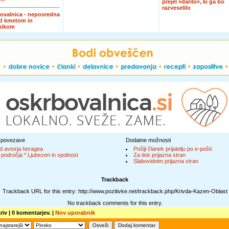
prejel »darilo«, ki ga bo
razveselilo
ovalnica - neposredna
d kmetom in
nikom
 povezave
Dodatne možnosti
d avtorja heragea
Pošlji članek prijatelju po e-pošti
 področja * Ljubezen in spolnost
Za tisk prijazna stran
Slabovidnim prijazna stran
Trackback
Trackback URL for this entry: http://www.pozitivke.net/trackback.php/Krivda-Kazen-Oblast
No trackback comments for this entry.
riv
| 0 komentarjev. |
Nov uporabnik