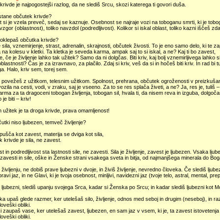
rivde je najpogostejši razlog, da ne slediš Srcu, skozi katerega ti govori duša.
stane občutek krivde?
si je vzela preveč, sedaj se kaznuje. Osebnost se najraje vozi na toboganu smrti, ki je tobog
vzgor (oblastnost), toliko navzdol (podredljivost). Kolikor si iskal oblast, toliko kazni iščeš zda
 oklepaš občutka krivde?
 sila, vznemirjenje, strast, adrenalin, skrajnosti, občutek živosti. To je eno samo delo, ki te za
 na kolesu v kletki. Ta kletka je seveda karma, ampak saj to si iskal, a ne? Kaj ti bo zavest,
, če je življenje lahko tak užitek? Samo da ni dolgčas. Biti kriv, kaj bolj vznemirljivega lahko s
lastnosti? Čas je za izravnavo, za plačilo. Zdaj si kriv, veš da si in hočeš biti kriv. In rad bi t
ga. Halo, kriv sem, torej sem.
o povežeš z užitkom, telesnim užitkom. Spolnost, prehrana, občutek ogroženosti v preizkušan
ozila na cesti, vodi, v zraku, saj je vseeno. Za to se res splača živeti, a ne? Ja, res je, tuliš
karma za ta dragoceni tobogan življenja, tobogan sil, hvala ti, da nisem reva in izguba, dolgoč
je biti – kriv!
 užitek je ta droga krivde, prava omamljenost!
utki niso ljubezen, temveč življenje?
ušča kot zavest, materija se dviga kot sila,
k krivde je sila, ne zavest.
t in podredljivost sta lastnosti sile, ne zavesti. Sila je življenje, zavest je ljubezen. Vsaka ljub
zavesti in sile, oške in Ženske strani vsakega sveta in bitja, od najmanjšega minerala do Bo
 življenju, ne dobiš prave ljubezni v dvoje, in živiš življenje, nevredno človeka. Če slediš ljube
 pravi jaz, in ne Glavi, ki je tvoja osebnost, minljivi, navidezni jaz (tvoje telo, astral, mental, pr
 ljubezni, slediš upanju svojega Srca, kadar si Ženska po Srcu; in kadar slediš ljubezni kot 
a upaš glede razmer, ker utelešaš silo, življenje, odnos med seboj in drugim (neseboj), in ra
oveški obliki.
 zaupaš vase, ker utelešaš zavest, ljubezen, en sam jaz v vsem, ki je, ta zavest istovetenja z
oveški obliki.