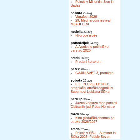
Poletje v Minoritih: Slon in
Sadež
sobota
22-avg
Vegafest 2026
29. Mednarodni festival
MLADI LEVI
nedelja
23-avg
Ni druge izbire
ponedeljek
24-avg
AIA poletno počitniško
varstvo 2026
sreda
26-avg
Predani korakom
petek
28-avg
GAJIN SVET 3, premiera
sobota
29-avg
FIFI IN CVETLIČNIKI:
brezplačni otroški dogodki v
Supernovi Ljubljana Šiška
nedelja
30-avg
Javno vodstvo med portreti
Običajnih ljudi Roba Hornstre
torek
01-sep
Kino gledališki abonma za
otroke 2026/2027
sreda
02-sep
Poletje v Šiški - Summer in
Šiška 2026: Pebble Seven