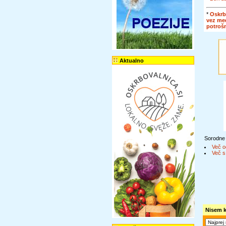
*
Oskrb
vez me
potroš
Aktualno
Sorodne
Več o
Več s
Nisem k