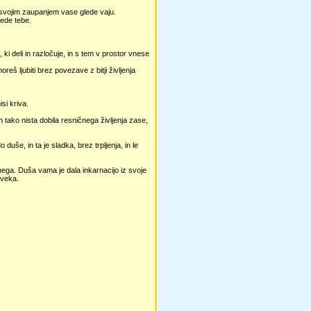
s svojim zaupanjem vase glede vaju.
lede tebe.
 ki deli in razločuje, in s tem v prostor vnese
reš ljubiti brez povezave z bitji življenja
si kriva.
n tako nista dobila resničnega življenja zase,
duše, in ta je sladka, brez trpljenja, in le
nega. Duša vama je dala inkarnacijo iz svoje
loveka.