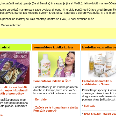
o, ko začutiš nekaj upanja (če si Ženska) in zaupanja (če si Moški), lahko dobiš mantro Očet
zadnje opravljaš mantro sam zase dvakrat dnevno, ki je oklic ponižnosti Glave pred Srcem, 
postal vse, kar si, tak kot si po svojem Srcu, skozi katerega ti govori tvoja duša, ki ti je in bo 
 ne pozabi: ne martraj se, raje mantraj! Mantre so zvok, ki nosi svetlobo duše.
r Marko in Keman
 izdelki
SonnenMoor izdelke iz šote
Ekološka kozmetika Se
SonnenMoor izdelke iz šote
Ekološka kozmetika s
certifikatom - Setare
SonnenMoor je družinska poslovna
 izdelki že več kot 40
družba iz Avstrije, ki že več kot 50
Probiotiki prispevajo k ohra
vrhu najučinkovitejših
let zaupa v učinkovito moč narave.
zdravega mikrobioma kože
jskih pripomočkov
dragocenem zaščitnem sis
*
Beri dalje
pomaga ohranjati kožo zdra
 plošča/obesek je po
em postopku obdelana
*
Beri dalje
jasta plošča. Obdelava
*
Začela se je humanitarna akcija
Pomežik soncu®
*
ENO SRCE® - da bo vsa
lje