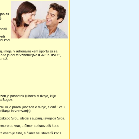
an sil.
j.
posli
ledi
udi imel
ju meja, v adrenalinskem športu ali za
 – a to je del te vznemirljive IGRE KRIVDE,
asnež.
ezen je posnetek ljubezni v dvoje, ki je
ga Bogov.
zni, ki je prava ljubezen v dvoje, slediš Srcu,
epričanja in verovanja).
Moški po Srcu, slediš zaupanju svojega Srca.
zmere so vse, s čimer se istovetiš kot s
 vsem je tisto, s čimer se istovetiš kot s