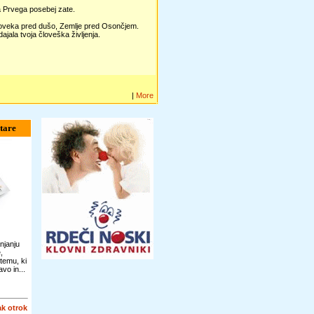
a Prvega posebej zate.
človeka pred dušo, Zemlje pred Osončjem.
dajala tvoja človeška življenja.
|
More
tare
njanju
,
temu, ki
vo in...
k otrok