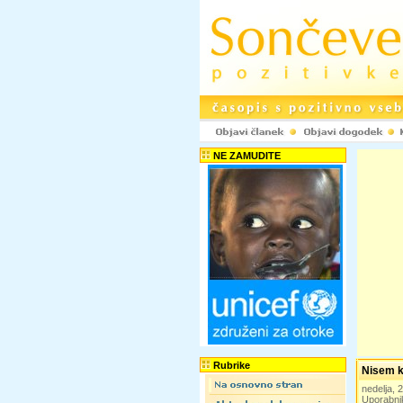
NE ZAMUDITE
Rubrike
Nisem k
nedelja,
Uporabni