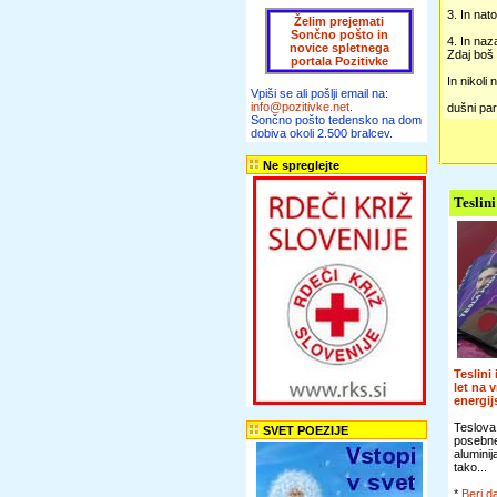
3. In nat
Želim prejemati
Sončno pošto in
4. In na
novice spletnega
Zdaj boš 
portala Pozitivke
In nikoli
Vpiši se ali pošlji email na:
info@pozitivke.net
.
dušni pa
Sončno pošto tedensko na dom
dobiva okoli 2.500 bralcev.
Ne spreglejte
Teslini
Teslini
let na 
energi
Teslova
SVET POEZIJE
posebn
alumini
tako...
*
Beri da