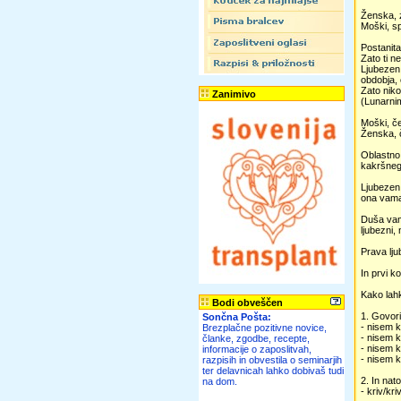
Ženska, z
Moški, sp
Postanita 
Zato ti ne
Ljubezen 
obdobja,
Zato niko
Zanimivo
(Lunarni
Moški, če 
Ženska, č
Oblastno 
kakršnega
Ljubezen 
ona vama 
Duša vama
ljubezni, 
Prava lju
In prvi k
Kako lahk
Bodi obveščen
1. Govori
Sončna Pošta:
- nisem k
Brezplačne pozitivne novice,
- nisem k
članke, zgodbe, recepte,
- nisem k
informacije o zaposlitvah,
- nisem k
razpisih in obvestila o seminarjih
ter delavnicah lahko dobivaš tudi
2. In nato
na dom.
- kriv/kr