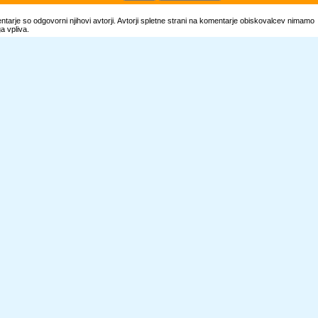
tarje so odgovorni njihovi avtorji. Avtorji spletne strani na komentarje obiskovalcev nimamo
 vpliva.