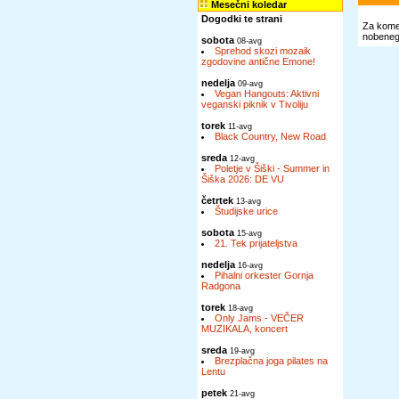
Mesečni koledar
Dogodki te strani
Za komen
nobenega
sobota
08-avg
Sprehod skozi mozaik
zgodovine antične Emone!
nedelja
09-avg
Vegan Hangouts: Aktivni
veganski piknik v Tivoliju
torek
11-avg
Black Country, New Road
sreda
12-avg
Poletje v Šiški - Summer in
Šiška 2026: DE VU
četrtek
13-avg
Študijske urice
sobota
15-avg
21. Tek prijateljstva
nedelja
16-avg
Pihalni orkester Gornja
Radgona
torek
18-avg
Only Jams - VEČER
MUZIKALA, koncert
sreda
19-avg
Brezplačna joga pilates na
Lentu
petek
21-avg