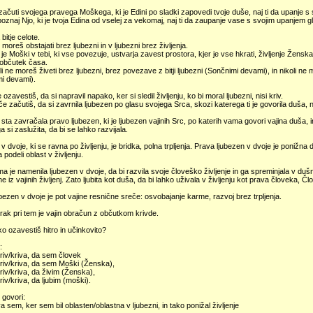
ačuti svojega pravega Moškega, ki je Edini po sladki zapovedi tvoje duše, naj ti da upanje 
oznaj Njo, ki je tvoja Edina od vselej za vekomaj, naj ti da zaupanje vase s svojim upanjem g
bitje celote.
 moreš obstajati brez ljubezni in v ljubezni brez življenja.
je Moški v tebi, ki vse povezuje, ustvarja zavest prostora, kjer je vse hkrati, življenje Ženska,
 občutek časa.
li ne moreš živeti brez ljubezni, brez povezave z bitji ljubezni (Sončnimi devami), in nikoli ne mo
mi devami).
ozavestiš, da si napravil napako, ker si sledil življenju, ko bi moral ljubezni, nisi kriv.
e začutiš, da si zavrnila ljubezen po glasu svojega Srca, skozi katerega ti je govorila duša, ni
sta zavračala pravo ljubezen, ki je ljubezen vajinih Src, po katerih vama govori vajina duša, i
 si zaslužita, da bi se lahko razvijala.
v dvoje, ki se ravna po življenju, je bridka, polna trpljenja. Prava ljubezen v dvoje je ponižna do 
podeli oblast v življenju.
 je namenila ljubezen v dvoje, da bi razvila svoje človeško življenje in ga spreminjala v duš
ne iz vajinih življenj. Zato ljubita kot duša, da bi lahko uživala v življenju kot prava človeka, Č
bezen v dvoje je pot vajine resnične sreče: osvobajanje karme, razvoj brez trpljenja.
orak pri tem je vajin obračun z občutkom krivde.
o ozavestiš hitro in učinkovito?
:
riv/kriva, da sem človek
riv/kriva, da sem Moški (Ženska),
riv/kriva, da živim (Ženska),
riv/kriva, da ljubim (moški).
 govori:
iva sem, ker sem bil oblasten/oblastna v ljubezni, in tako ponižal življenje