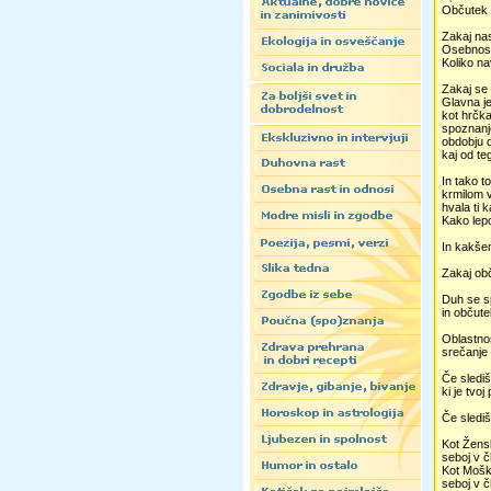
Občutek k
Zakaj na
Osebnost 
Koliko na
Zakaj se
Glavna je
kot hrčka
spoznanje
obdobju ob
kaj od te
In tako t
krmilom v
hvala ti 
Kako lepo 
In kakšen
Zakaj obč
Duh se sp
in občute
Oblastnos
srečanje 
Če slediš
ki je tvoj
Če slediš
Kot Žensk
seboj v čl
Kot Moški
seboj v čl