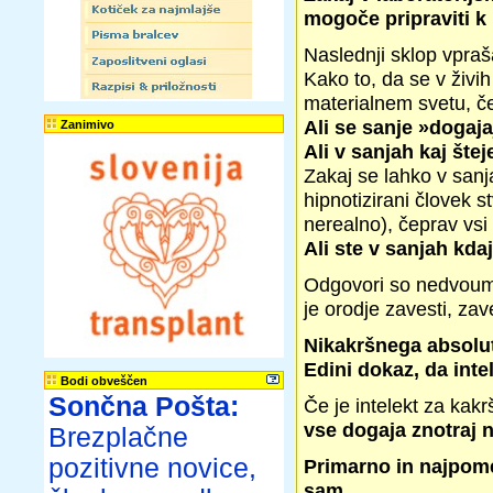
mogoče pripraviti k
Naslednji sklop vpraš
Kako to, da se v živih
materialnem svetu, č
Ali se sanje »dogaja
Zanimivo
Ali v sanjah kaj štej
Zakaj se lahko v sanj
hipnotizirani človek
nerealno), čeprav vsi
Ali ste v sanjah kda
Odgovori so nedvoumn
je orodje zavesti, zav
Nikakršnega absolut
Edini dokaz, da inte
Bodi obveščen
Sončna Pošta:
Če je intelekt za kak
vse dogaja znotraj 
Brezplačne
pozitivne novice,
Primarno in najpome
sam.