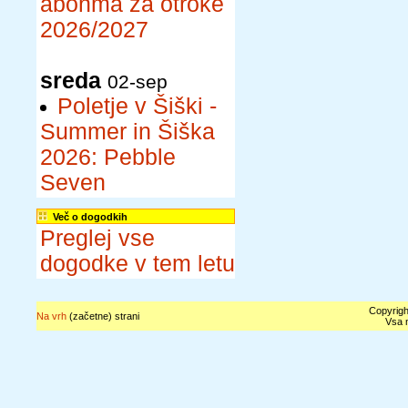
abonma za otroke
2026/2027
sreda
02-sep
Poletje v Šiški -
Summer in Šiška
2026: Pebble
Seven
Več o dogodkih
Preglej vse
dogodke v tem letu
Copyrigh
Na vrh
(začetne) strani
Vsa n