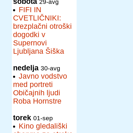
sobota
29-avg
FIFI IN
CVETLIČNIKI:
brezplačni otroški
dogodki v
Supernovi
Ljubljana Šiška
nedelja
30-avg
Javno vodstvo
med portreti
Običajnih ljudi
Roba Hornstre
torek
01-sep
Kino gledališki