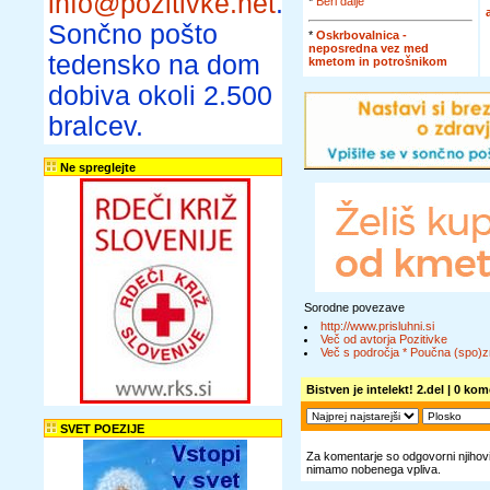
info@pozitivke.net
.
*
Beri dalje
Sončno pošto
*
Oskrbovalnica -
neposredna vez med
tedensko na dom
kmetom in potrošnikom
dobiva okoli 2.500
bralcev.
Ne spreglejte
Sorodne povezave
http://www.prisluhni.si
Več od avtorja Pozitivke
Več s področja * Poučna (spo)z
Bistven je intelekt! 2.del
| 0 kome
SVET POEZIJE
Za komentarje so odgovorni njihovi 
nimamo nobenega vpliva.