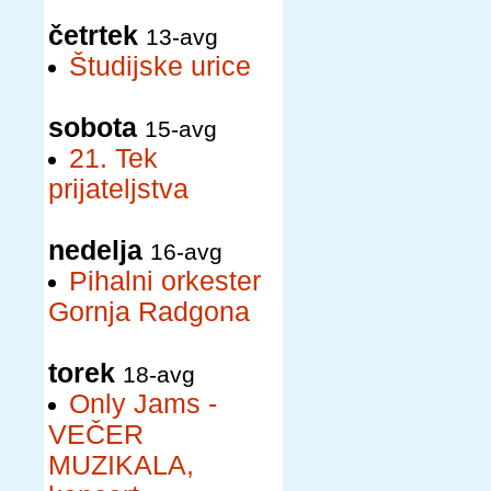
četrtek
13-avg
Študijske urice
sobota
15-avg
21. Tek
prijateljstva
nedelja
16-avg
Pihalni orkester
Gornja Radgona
torek
18-avg
Only Jams -
VEČER
MUZIKALA,