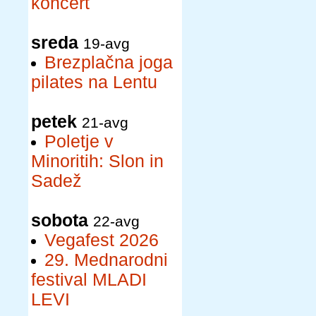
koncert
sreda
19-avg
Brezplačna joga
pilates na Lentu
petek
21-avg
Poletje v
Minoritih: Slon in
Sadež
sobota
22-avg
Vegafest 2026
29. Mednarodni
festival MLADI
LEVI