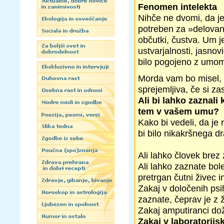
Fenomen intelekta
Nihče ne dvomi, da je
potreben za »delovanje
občutki, čustva. Um je
ustvarjalnosti, jasnovi
bilo pogojeno z umo
Morda vam bo misel, d
sprejemljiva, če si za
Ali bi lahko zaznali
tem v vašem umu?
Kako bi vedeli, da je
bi bilo nikakršnega d
Ali lahko človek brez 
Ali lahko zaznate bole
pretrgan čutni živec 
Zakaj v določenih psi
zaznate, čeprav je z 
Zakaj amputiranci dož
Zakaj v laboratorijs