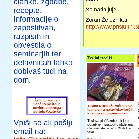
članke, zgodbe,
recepte,
Se nadaljuje
informacije o
Zoran Železnikar
http://www.prisluhni.s
zaposlitvah,
razpisih in
obvestila o
seminarjih ter
Teslini izdelki
delavnicah lahko
dobivaš tudi na
dom.
Želim prejemati
Sončno pošto in
Teslini izdelki že več kot 40
novice spletnega
let na vrhu najučinkovitejših
portala Pozitivke
energijskih pripomočkov
Vpiši se ali pošlji
Teslova plošča/obesek je po
posebnem postopku obdelana
aluminijasta plošča. Obdelava
email na:
tako...