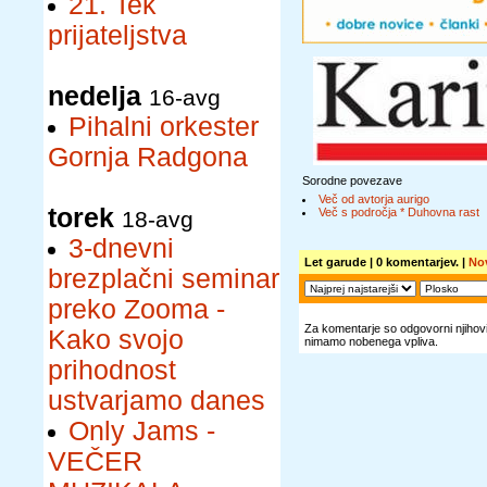
21. Tek
prijateljstva
nedelja
16-avg
Pihalni orkester
Gornja Radgona
Sorodne povezave
Več od avtorja aurigo
torek
Več s področja * Duhovna rast
18-avg
3-dnevni
Let garude
| 0 komentarjev. |
No
brezplačni seminar
preko Zooma -
Za komentarje so odgovorni njihovi 
Kako svojo
nimamo nobenega vpliva.
prihodnost
ustvarjamo danes
Only Jams -
VEČER