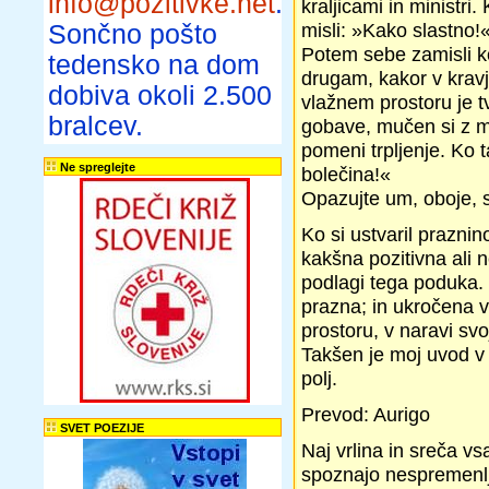
info@pozitivke.net
.
kraljicami in ministri
misli: »Kako slastno!
Sončno pošto
Potem sebe zamisli ko
tedensko na dom
drugam, kakor v kravj
dobiva okoli 2.500
vlažnem prostoru je tv
bralcev.
gobave, mučen si z m
pomeni trpljenje. Ko t
Ne spreglejte
bolečina!«
Opazujte um, oboje,
Ko si ustvaril praznin
kakšna pozitivna ali n
podlagi tega poduka.
prazna; in ukročena v
prostoru, v naravi sv
Takšen je moj uvod v 
polj.
Prevod: Aurigo
SVET POEZIJE
Naj vrlina in sreča vs
spoznajo nespremenlji