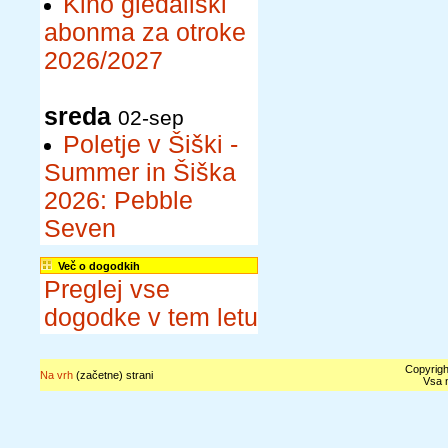
Kino gledališki
abonma za otroke
2026/2027
sreda
02-sep
Poletje v Šiški -
Summer in Šiška
2026: Pebble
Seven
Več o dogodkih
Preglej vse
dogodke v tem letu
Copyrigh
Na vrh
(začetne) strani
Vsa n