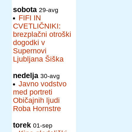
sobota
29-avg
FIFI IN
CVETLIČNIKI:
brezplačni otroški
dogodki v
Supernovi
Ljubljana Šiška
nedelja
30-avg
Javno vodstvo
med portreti
Običajnih ljudi
Roba Hornstre
torek
01-sep