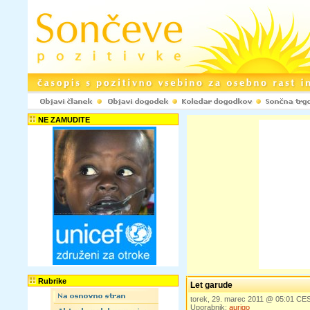
NE ZAMUDITE
Rubrike
Let garude
torek, 29. marec 2011 @ 05:01 CE
Uporabnik:
aurigo