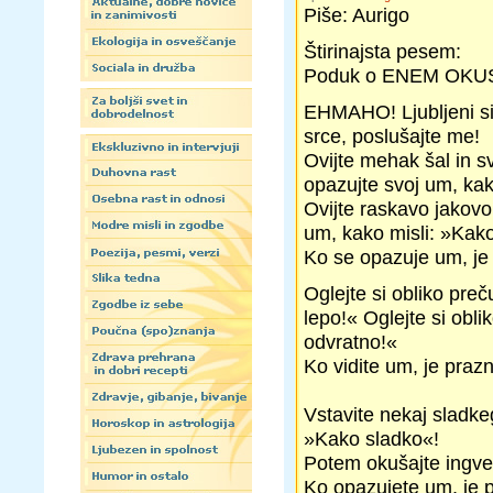
Piše: Aurigo
Štirinajsta pesem:
Poduk o ENEM OKUS
EHMAHO! Ljubljeni sin
srce, poslušajte me!
Ovijte mehak šal in sv
opazujte svoj um, kak
Ovijte raskavo jakovo 
um, kako misli: »Kak
Ko se opazuje um, j
Oglejte si obliko preč
lepo!« Oglejte si obl
odvratno!«
Ko vidite um, je pr
Vstavite nekaj sladkeg
»Kako sladko«!
Potem okušajte ingver,
Ko opazujete um, je