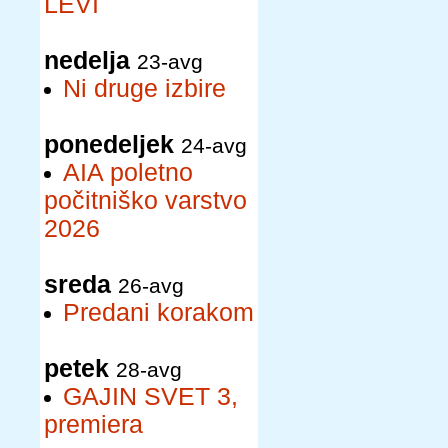
LEVI
nedelja
23-avg
Ni druge izbire
ponedeljek
24-avg
AIA poletno
počitniško varstvo
2026
sreda
26-avg
Predani korakom
petek
28-avg
GAJIN SVET 3,
premiera