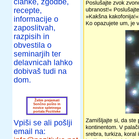
članke, zgodbe,
Poslušajte zvok zvonca
recepte,
ubranost!« Poslušajte 
»Kakšna kakofonija!«
informacije o
Ko opazujete um, je
zaposlitvah,
razpisih in
obvestila o
seminarjih ter
delavnicah lahko
dobivaš tudi na
dom.
Želim prejemati
Sončno pošto in
novice spletnega
portala Pozitivke
Zamišljajte si, da ste
Vpiši se ali pošlji
kontinentom. V palači,
email na:
srebra, turkiza, koral