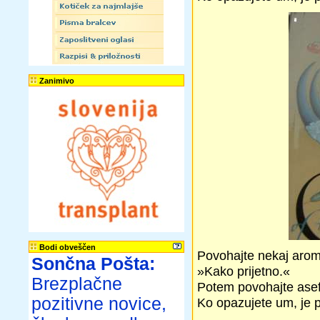
Zanimivo
Bodi obveščen
Povohajte nekaj aroma
Sončna Pošta:
»Kako prijetno.«
Brezplačne
Potem povohajte asefat
pozitivne novice,
Ko opazujete um, je