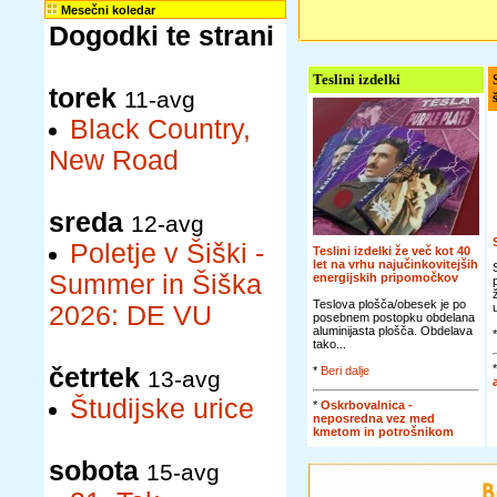
Mesečni koledar
Dogodki te strani
Teslini izdelki
torek
11-avg
Black Country,
New Road
sreda
12-avg
Poletje v Šiški -
Teslini izdelki že več kot 40
let na vrhu najučinkovitejših
Summer in Šiška
energijskih pripomočkov
Teslova plošča/obesek je po
2026: DE VU
posebnem postopku obdelana
aluminijasta plošča. Obdelava
tako...
četrtek
*
Beri dalje
13-avg
Študijske urice
*
Oskrbovalnica -
neposredna vez med
kmetom in potrošnikom
sobota
15-avg