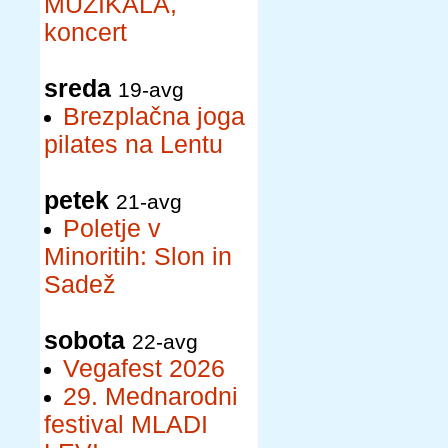
MUZIKALA,
koncert
sreda
19-avg
Brezplačna joga
pilates na Lentu
petek
21-avg
Poletje v
Minoritih: Slon in
Sadež
sobota
22-avg
Vegafest 2026
29. Mednarodni
festival MLADI