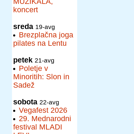
MUZIKALA,
koncert
sreda
19-avg
Brezplačna joga
pilates na Lentu
petek
21-avg
Poletje v
Minoritih: Slon in
Sadež
sobota
22-avg
Vegafest 2026
29. Mednarodni
festival MLADI