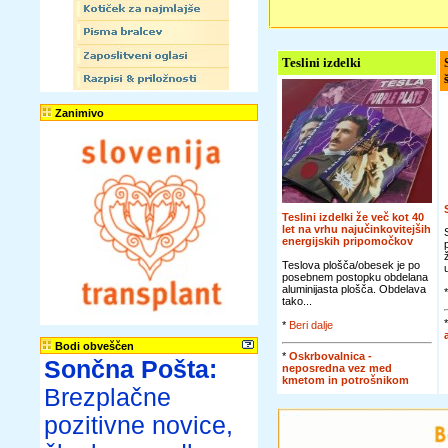
Teslini izdelki
Zanimivo
Teslini izdelki že več kot 40
let na vrhu najučinkovitejših
energijskih pripomočkov
Teslova plošča/obesek je po
posebnem postopku obdelana
aluminijasta plošča. Obdelava
tako...
*
Beri dalje
Bodi obveščen
*
Oskrbovalnica -
Sončna Pošta:
neposredna vez med
kmetom in potrošnikom
Brezplačne
pozitivne novice,