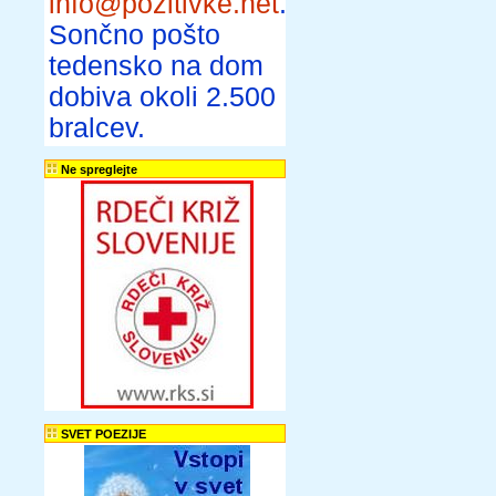
info@pozitivke.net
.
Sončno pošto
tedensko na dom
dobiva okoli 2.500
bralcev.
Ne spreglejte
SVET POEZIJE