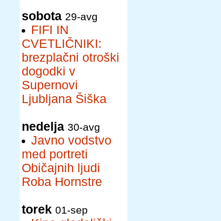
sobota
29-avg
FIFI IN
CVETLIČNIKI:
brezplačni otroški
dogodki v
Supernovi
Ljubljana Šiška
nedelja
30-avg
Javno vodstvo
med portreti
Običajnih ljudi
Roba Hornstre
torek
01-sep