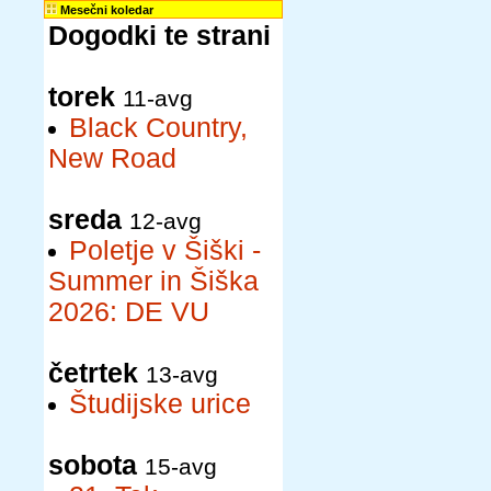
Mesečni koledar
Dogodki te strani
torek
11-avg
Black Country,
New Road
sreda
12-avg
Poletje v Šiški -
Summer in Šiška
2026: DE VU
četrtek
13-avg
Študijske urice
sobota
15-avg