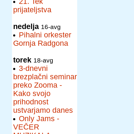
21. Tek
prijateljstva
nedelja
16-avg
Pihalni orkester
Gornja Radgona
torek
18-avg
3-dnevni
brezplačni seminar
preko Zooma -
Kako svojo
prihodnost
ustvarjamo danes
Only Jams -
VEČER