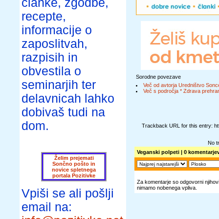
članke, zgodbe,
recepte,
informacije o
zaposlitvah,
razpisih in
obvestila o
Sorodne povezave
seminarjih ter
Več od avtorja Uredništvo Sonc
Več s področja * Zdrava prehran
delavnicah lahko
dobivaš tudi na
dom.
Trackback URL for this entry: h
No t
Veganski polpeti
| 0 komentarjev
Želim prejemati
Sončno pošto in
novice spletnega
portala Pozitivke
Za komentarje so odgovorni njihovi 
nimamo nobenega vpliva.
Vpiši se ali pošlji
email na: