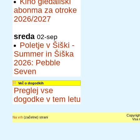
Kino gledališki
abonma za otroke
2026/2027
sreda
02-sep
Poletje v Šiški -
Summer in Šiška
2026: Pebble
Seven
Več o dogodkih
Preglej vse
dogodke v tem letu
Copyrigh
Na vrh
(začetne) strani
Vsa n