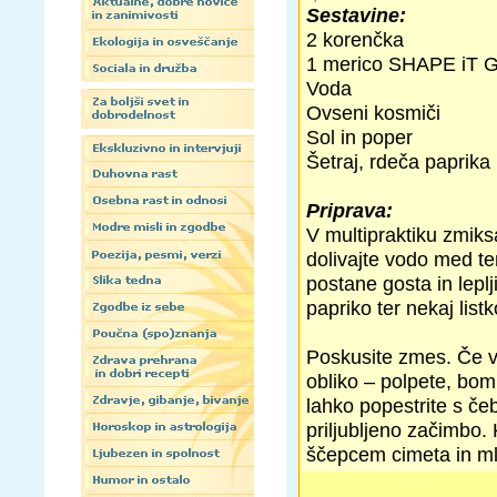
Sestavine:
2 korenčka
1 merico SHAPE iT G
Voda
Ovseni kosmiči
Sol in poper
Šetraj, rdeča paprika 
Priprava:
V multipraktiku zmiks
dolivajte vodo med te
postane gosta in leplj
papriko ter nekaj lis
Poskusite zmes. Če va
obliko – polpete, bom
lahko popestrite s čeb
priljubljeno začimbo.
ščepcem cimeta in ml