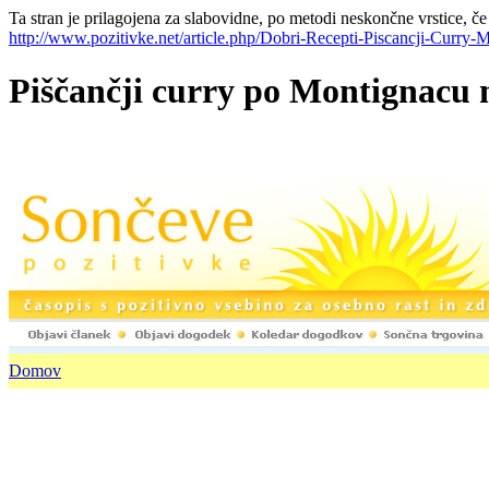
Ta stran je prilagojena za slabovidne, po metodi neskončne vrstice, če
http://www.pozitivke.net/article.php/Dobri-Recepti-Piscancji-Curry-
Piščančji curry po Montignacu n
Domov