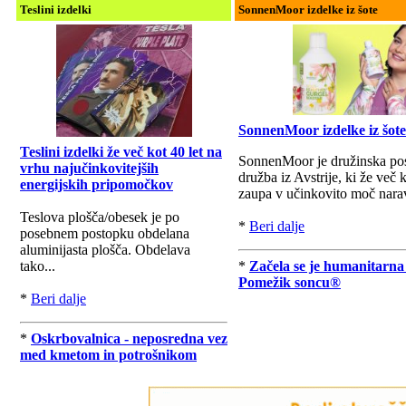
Teslini izdelki
SonnenMoor izdelke iz šote
SonnenMoor izdelke iz šote
Teslini izdelki že več kot 40 let na
SonnenMoor je družinska po
vrhu najučinkovitejših
družba iz Avstrije, ki že več k
energijskih pripomočkov
zaupa v učinkovito moč nara
Teslova plošča/obesek je po
*
Beri dalje
posebnem postopku obdelana
aluminijasta plošča. Obdelava
tako...
*
Začela se je humanitarna
Pomežik soncu®
*
Beri dalje
*
Oskrbovalnica - neposredna vez
med kmetom in potrošnikom