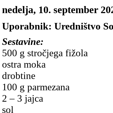
nedelja, 10. september 
Uporabnik: Uredništvo S
Sestavine:
500 g stročjega fižola
ostra moka
drobtine
100 g parmezana
2 – 3 jajca
sol