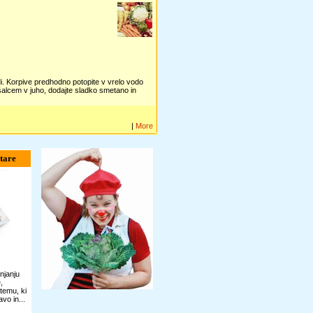
odi. Korpive predhodno potopite v vrelo vodo
ešalcem v juho, dodajte sladko smetano in
|
More
tare
njanju
,
temu, ki
vo in...