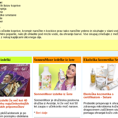
e:
ih listov koprive
pirja
ene
adke smetane
de
per
:
n očistite koprive, krompir narežite n kockice prav tako narežite yeleno in skuhajte v slani v
a hitro poparite, nato jih ohladite pod mrzlo vodo, da ohranijo barve. Vse skupaj zmešajte z m
 z nekaj kapljicami olicvnega olja.
 izdelki
SonnenMoor izdelke iz šote
Ekološka kozmetika Se
SonnenMoor izdelke iz šote
Ekološka kozmetika s
certifikatom - Setare
SonnenMoor je družinska poslovna
 izdelki že več kot 40
družba iz Avstrije, ki že več kot 50
Probiotiki prispevajo k ohra
vrhu najučinkovitejših
let zaupa v učinkovito moč narave.
zdravega mikrobioma kože
jskih pripomočkov
dragocenem zaščitnem sis
*
Beri dalje
pomaga ohranjati kožo zdra
 plošča/obesek je po
em postopku obdelana