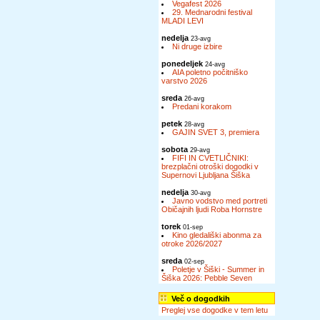
Vegafest 2026
29. Mednarodni festival
MLADI LEVI
nedelja
23-avg
Ni druge izbire
ponedeljek
24-avg
AIA poletno počitniško
varstvo 2026
sreda
26-avg
Predani korakom
petek
28-avg
GAJIN SVET 3, premiera
sobota
29-avg
FIFI IN CVETLIČNIKI:
brezplačni otroški dogodki v
Supernovi Ljubljana Šiška
nedelja
30-avg
Javno vodstvo med portreti
Običajnih ljudi Roba Hornstre
torek
01-sep
Kino gledališki abonma za
otroke 2026/2027
sreda
02-sep
Poletje v Šiški - Summer in
Šiška 2026: Pebble Seven
Več o dogodkih
Preglej vse dogodke v tem letu