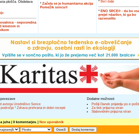
*
Beri dalje
jasta plošča. Obdelava
*
Začela se je humanitarna akcija
Pomežik soncu®
*
ENO SRCE® - da bo vsa
lje
prejel »darilo«, ki ga bo
razveselilo
ovalnica - neposredna
d kmetom in
nikom
 povezave
Dodatne možnosti
d avtorja Uredništvo Sonce
Pošlji članek prijatelju po e-pošti
 področja * Zdrava prehrana in dobri recepti
Za tisk prijazna stran
Slabovidnim prijazna stran
a juha
| 0 komentarjev. |
Nov uporabnik