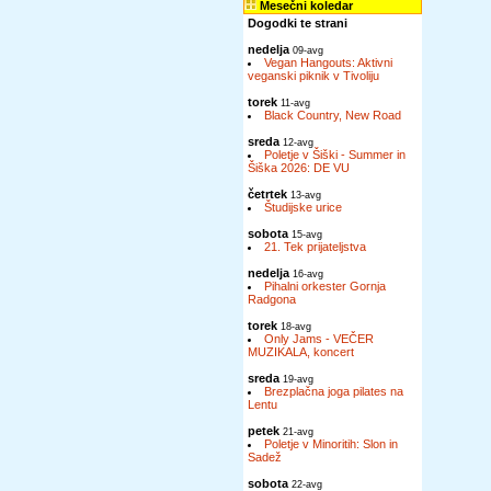
Mesečni koledar
Dogodki te strani
nedelja
09-avg
Vegan Hangouts: Aktivni
veganski piknik v Tivoliju
torek
11-avg
Black Country, New Road
sreda
12-avg
Poletje v Šiški - Summer in
Šiška 2026: DE VU
četrtek
13-avg
Študijske urice
sobota
15-avg
21. Tek prijateljstva
nedelja
16-avg
Pihalni orkester Gornja
Radgona
torek
18-avg
Only Jams - VEČER
MUZIKALA, koncert
sreda
19-avg
Brezplačna joga pilates na
Lentu
petek
21-avg
Poletje v Minoritih: Slon in
Sadež
sobota
22-avg