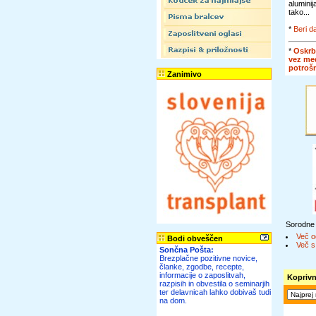
alumini
tako...
*
Beri da
*
Oskrb
vez me
potroš
Zanimivo
Sorodne
Več o
Bodi obveščen
Več s
Sončna Pošta:
Brezplačne pozitivne novice,
članke, zgodbe, recepte,
informacije o zaposlitvah,
Koprivn
razpisih in obvestila o seminarjih
ter delavnicah lahko dobivaš tudi
na dom.