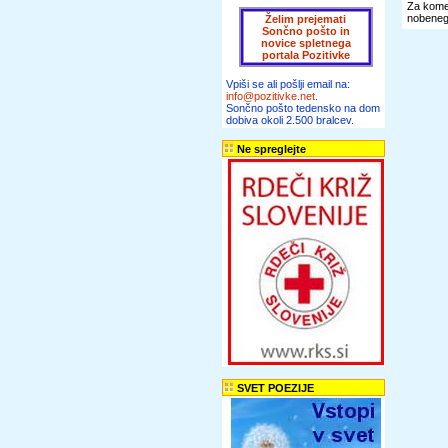
Za komen
nobenega
Želim prejemati
Sončno pošto in
novice spletnega
portala Pozitivke
Vpiši se ali pošlji email na:
info@pozitivke.net
.
Sončno pošto tedensko na dom
dobiva okoli 2.500 bralcev.
Ne spreglejte
SVET POEZIJE