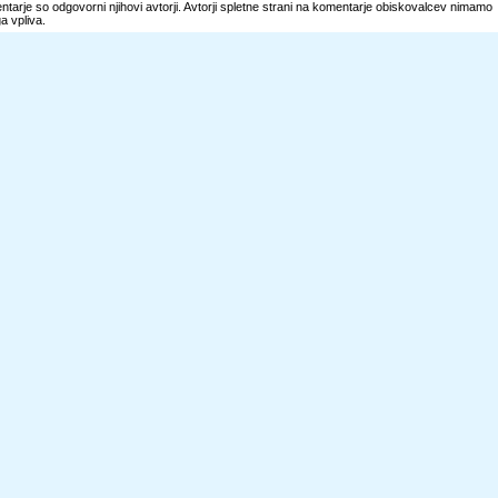
tarje so odgovorni njihovi avtorji. Avtorji spletne strani na komentarje obiskovalcev nimamo
 vpliva.