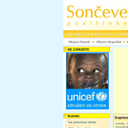
NE ZAMUDITE
Rubrike
Koprivn
nedelja, 
Uporabni