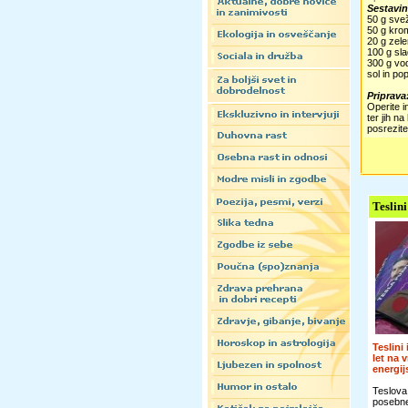
Sestavin
50 g svež
50 g krom
20 g zel
100 g sl
300 g vo
sol in po
Priprava
Operite i
ter jih n
posrezite
Teslini
Teslini
let na 
energi
Teslova
posebn