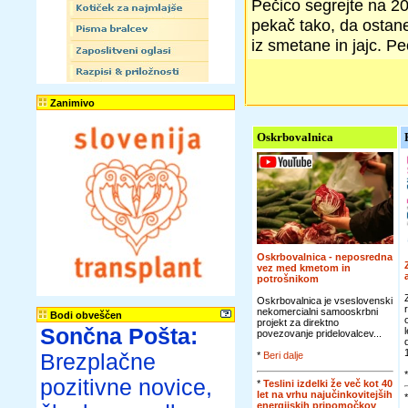
Pečico segrejte na 200
pekač tako, da ostane 
iz smetane in jajc. P
Zanimivo
Oskrbovalnica
Oskrbovalnica - neposredna
vez med kmetom in
potrošnikom
Oskrbovalnica je vseslovenski
nekomercialni samooskrbni
Bodi obveščen
projekt za direktno
Sončna Pošta:
povezovanje pridelovalcev...
Brezplačne
*
Beri dalje
pozitivne novice,
*
Teslini izdelki že več kot 40
let na vrhu najučinkovitejših
energijskih pripomočkov