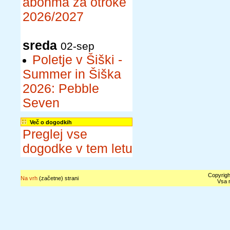
abonma za otroke
2026/2027
sreda
02-sep
Poletje v Šiški -
Summer in Šiška
2026: Pebble
Seven
Več o dogodkih
Preglej vse
dogodke v tem letu
Copyrigh
Na vrh
(začetne) strani
Vsa n