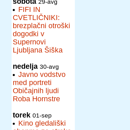
sobota
29-avg
FIFI IN
CVETLIČNIKI:
brezplačni otroški
dogodki v
Supernovi
Ljubljana Šiška
nedelja
30-avg
Javno vodstvo
med portreti
Običajnih ljudi
Roba Hornstre
torek
01-sep
Kino gledališki