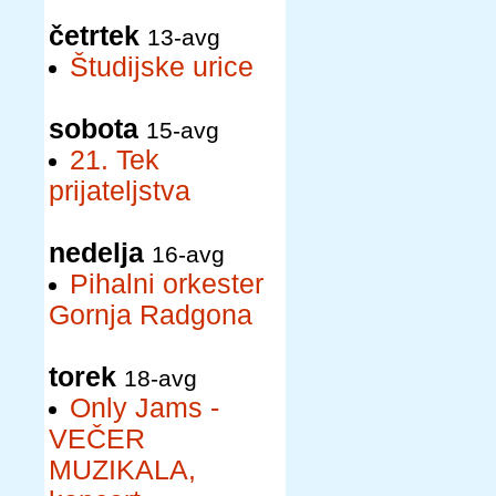
četrtek
13-avg
Študijske urice
sobota
15-avg
21. Tek
prijateljstva
nedelja
16-avg
Pihalni orkester
Gornja Radgona
torek
18-avg
Only Jams -
VEČER
MUZIKALA,