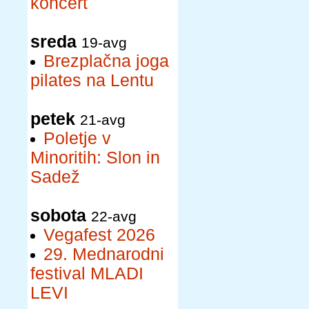
koncert
sreda
19-avg
Brezplačna joga
pilates na Lentu
petek
21-avg
Poletje v
Minoritih: Slon in
Sadež
sobota
22-avg
Vegafest 2026
29. Mednarodni
festival MLADI
LEVI