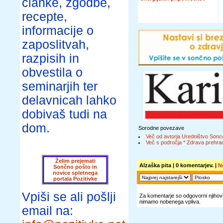
članke, zgodbe,
recepte,
informacije o
zaposlitvah,
razpisih in
obvestila o
seminarjih ter
delavnicah lahko
dobivaš tudi na
dom.
Sorodne povezave
Več od avtorja Uredništvo Sonc
Več s področja * Zdrava prehran
Želim prejemati
Alzaška pita
| 0 komentarjev. |
N
Sončno pošto in
novice spletnega
portala Pozitivke
Vpiši se ali pošlji
Za komentarje so odgovorni njihovi 
nimamo nobenega vpliva.
email na: