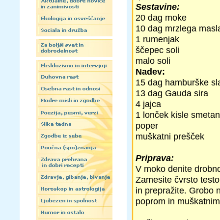
Sestavine:
20 dag moke
10 dag mrzlega masl
1 rumenjak
ščepec soli
malo soli
Nadev:
15 dag hamburške sl
13 dag Gauda sira
4 jajca
1 lonček kisle smeta
poper
muškatni prešček
Priprava:
V moko denite drobno 
Zamesite čvrsto testo.
in prepražite. Grobo n
poprom in muškatnim