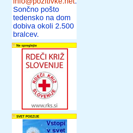
info@pozitivke.net
.
Sončno pošto
tedensko na dom
dobiva okoli 2.500
bralcev.
Ne spreglejte
SVET POEZIJE