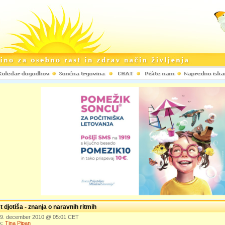
 djotiša - znanja o naravnih ritmih
 19. december 2010 @ 05:01 CET
k:
Tina Pipan