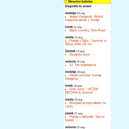
Mesečni koledar
Dogodki te strani
nedelja
09-avg
Vegan Hangouts: Aktivni
veganski piknik v Tivoliju
torek
11-avg
Black Country, New Road
sreda
12-avg
Poletje v Šiški - Summer in
Šiška 2026: DE VU
četrtek
13-avg
Študijske urice
sobota
15-avg
21. Tek prijateljstva
nedelja
16-avg
Pihalni orkester Gornja
Radgona
torek
18-avg
Only Jams - VEČER
MUZIKALA, koncert
sreda
19-avg
Brezplačna joga pilates na
Lentu
petek
21-avg
Poletje v Minoritih: Slon in
Sadež
sobota
22-avg