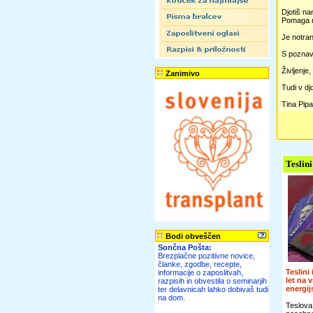
Djotiš n
Pomaga na
Je notran
S poznava
Življenje
Zanimivo
Tudi v djo
Tina Pipa
Teslini
Bodi obveščen
Sončna Pošta:
Brezplačne pozitivne novice,
članke, zgodbe, recepte,
Teslini
informacije o zaposlitvah,
let na 
razpisih in obvestila o seminarjih
energi
ter delavnicah lahko dobivaš tudi
na dom.
Teslova