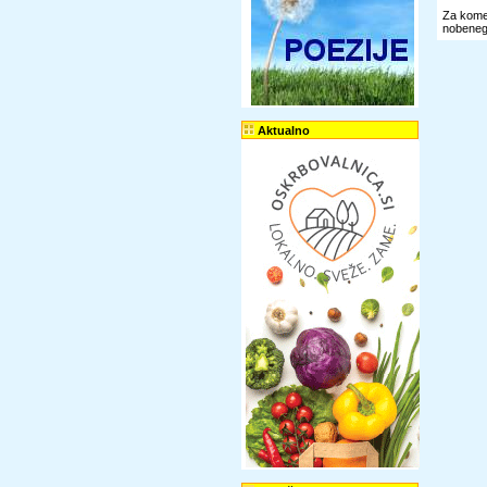
Za komen
nobenega
Aktualno