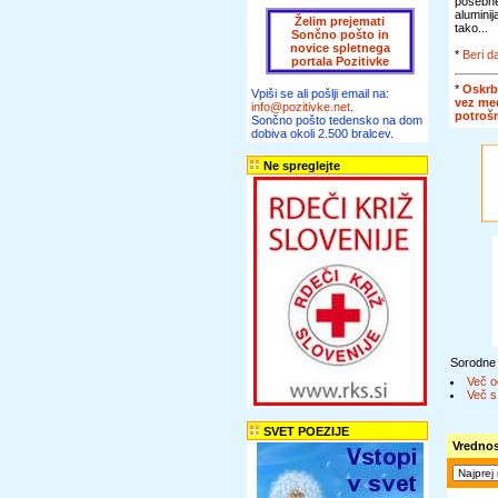
posebn
alumini
Želim prejemati
tako...
Sončno pošto in
novice spletnega
*
Beri da
portala Pozitivke
*
Oskrb
Vpiši se ali pošlji email na:
vez me
info@pozitivke.net
.
potroš
Sončno pošto tedensko na dom
dobiva okoli 2.500 bralcev.
Ne spreglejte
Sorodne
Več o
Več s
SVET POEZIJE
Vrednos