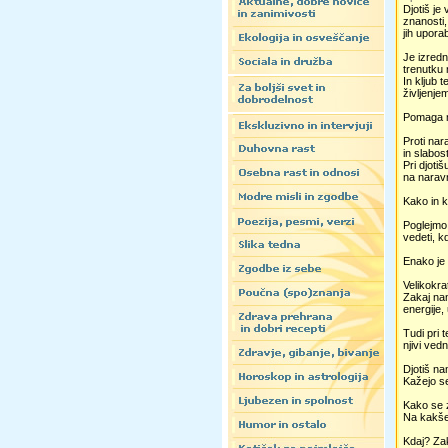
Djotiš je
znanosti
jih upora
Je izredn
trenutku 
In kljub 
življenjem
Pomaga na
Proti nar
in slabos
Pri djoti
na naravn
Kako in k
Poglejmo 
vedeti, kd
Enako je 
Velikokra
Zakaj nam
energije, 
Tudi pri 
njivi ved
Djotiš na
Kažejo se
Kako se z
Na kakšen
Kdaj? Za