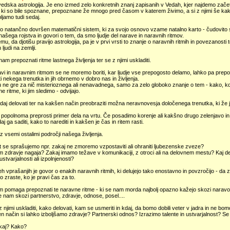
 vedska astrologija. Je eno izmed zelo konkretnih znanj zapisanih v Vedah, kjer najdemo za
, ki so bile spoznane, prepoznane že mnogo pred časom v katerem živimo, a si z njimi še k
bljamo tudi sedaj.
o natančno dovršen matematični sistem, ki za svojo osnovo vzame natalno karto - čudovito 
našega rojstva in govori o tem, da smo ljudje del narave in naravnih ritmov.
temu, da djotišu pravijo astrologija, pa je v prvi vrsti to znanje o naravnih ritmih in povezanosti 
 ljudi na zemlji.
m prepoznati ritme lastnega življenja ter se z njimi uskladiti.
avi in naravnim ritmom se ne moremo boriti, kar ljudje vse prepogosto delamo, lahko pa pre
ti nekega trenutka in jih obrnemo v dobro nas in življenja.
šu ne gre za nič misterioznega ali nenavadnega, samo za zelo globoko znanje o tem - kako, kda
e ritme, ki jim sledimo - odvijajo.
daj delovati ter na kakšen način preobraziti možna neravnovesja določenega trenutka, ki že je, al
popolnoma preprosti primer dela na vrtu. Če posadimo korenje ali kakšno drugo zelenjavo in
aj ga saditi, kako to narediti in kakšen je čas in ritem rasti.
z vsemi ostalimi področji našega življenja.
t se sprašujemo npr. zakaj ne zmoremo vzpostaviti ali ohraniti ljubezenske zveze?
 zdravje nagaja? Zakaj imamo težave v komunikaciji, z otroci ali na delovnem mestu? Kaj de
ustvarjalnosti ali izpolnjenosti?
teh vprašanjih je govor o enakih naravnih ritmih, ki delujejo tako enostavno in povzročijo - da
no zraste, ko je pravi čas za to.
m pomaga prepoznati te naravne ritme - ki se nam morda najbolj opazno kažejo skozi naravo,
 nam skozi partnerstvo, zdravje, odnose, posel....
 njimi uskladiti, kako delovati, kam se usmeriti in kdaj, da bomo dobili veter v jadra in ne bomo 
 način si lahko izboljšamo zdravje? Partnerski odnos? Izrazimo talente in ustvarjalnost? Se
kaj? Kako?