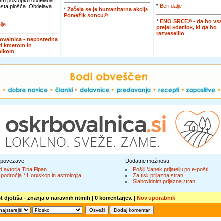
em postopku obdelana
*
Beri dalje
jasta plošča. Obdelava
*
Začela se je humanitarna akcija
Pomežik soncu®
*
ENO SRCE® - da bo vsa
lje
prejel »darilo«, ki ga bo
razveselilo
ovalnica - neposredna
d kmetom in
nikom
 povezave
Dodatne možnosti
d avtorja Tina Pipan
Pošlji članek prijatelju po e-pošti
 področja * Horoskop in astrologija
Za tisk prijazna stran
Slabovidnim prijazna stran
t djotiša - znanja o naravnih ritmih
| 0 komentarjev. |
Nov uporabnik