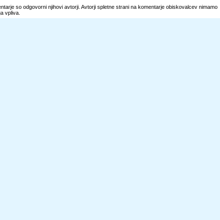
tarje so odgovorni njihovi avtorji. Avtorji spletne strani na komentarje obiskovalcev nimamo
 vpliva.