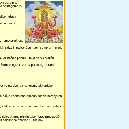
četke ogromno
ako pomagamo in
sliko neba v
teh ritmov z
poznamo prednosti
j, zakaj in na kakšen način se stvari - glede
i ki šele prihaja - to je bistvo djotiša.
 želimo bogat in zdrav pridelek, moramo
lamo narobe, da ne čutimo življenjske
 za nočjo vedno nastopi dan, ter da korenje na
 a hkrati so v nas in v vsem kar nas obdaja.
delovali proti njim in tako hkrati proti sebi?
 izpolnimo skozi delo? Družino?