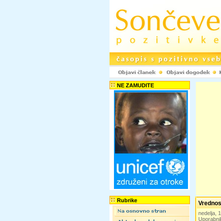
NE ZAMUDITE
Rubrike
Vrednost
nedelja,
Uporabni