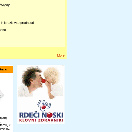
vljenja.
n izraziti vse prednosti.
embno.
|
More
tare
njanju
,
temu, ki
vo in...