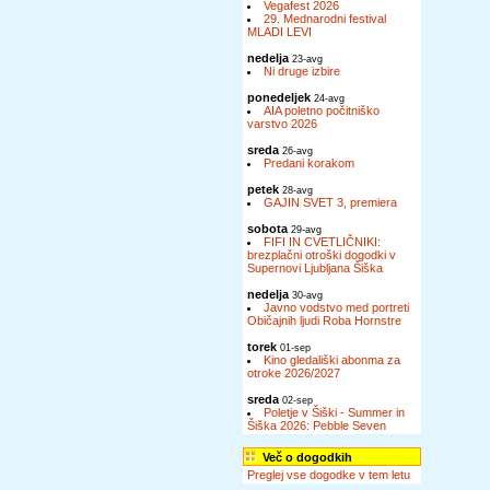
Vegafest 2026
29. Mednarodni festival
MLADI LEVI
nedelja
23-avg
Ni druge izbire
ponedeljek
24-avg
AIA poletno počitniško
varstvo 2026
sreda
26-avg
Predani korakom
petek
28-avg
GAJIN SVET 3, premiera
sobota
29-avg
FIFI IN CVETLIČNIKI:
brezplačni otroški dogodki v
Supernovi Ljubljana Šiška
nedelja
30-avg
Javno vodstvo med portreti
Običajnih ljudi Roba Hornstre
torek
01-sep
Kino gledališki abonma za
otroke 2026/2027
sreda
02-sep
Poletje v Šiški - Summer in
Šiška 2026: Pebble Seven
Več o dogodkih
Preglej vse dogodke v tem letu