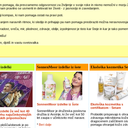
am pomaga, da prevzamemo odgovornost za življenje v svoje roke in nismo nemočni v morju ži
m pravilno se usmeriti in delovati ter živeti - z jasnostjo in zavedanjem.
ji kompas, ki nam pomaga ostati na pravi poti.
njem naravnih ritmov, ki sledijo in prihajajo pa nam pomaga preobraziti možna neravnovesja i
, radost, sreča, mir, plodnost, zdravje, obilje, izpolnjenost je tisto kar šteje in kar je tako pom
tišu!
n, djotiš in vastu svetovalka
 izdelki
SonnenMoor izdelke iz šote
Ekološka kozmetika Se
SonnenMoor izdelke iz šote
Ekološka kozmetika s
certifikatom - Setare
SonnenMoor je družinska poslovna
 izdelki že več kot 40
družba iz Avstrije, ki že več kot 50
Probiotiki prispevajo k ohra
vrhu najučinkovitejših
let zaupa v učinkovito moč narave.
zdravega mikrobioma kože
jskih pripomočkov
dragocenem zaščitnem sis
*
Beri dalje
pomaga ohranjati kožo zdra
 plošča/obesek je po