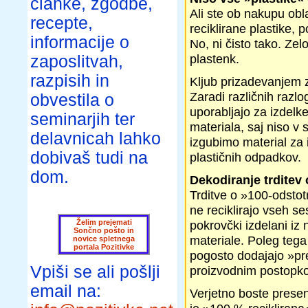
članke, zgodbe,
Ali ste ob nakupu obla
recepte,
reciklirane plastike, 
informacije o
No, ni čisto tako. Zel
plastenk.
zaposlitvah,
razpisih in
Kljub prizadevanjem z
Zaradi različnih razl
obvestila o
uporabljajo za izdelke
seminarjih ter
materiala, saj niso v s
delavnicah lahko
izgubimo material za i
dobivaš tudi na
plastičnih odpadkov.
dom.
Dekodiranje trditev
Trditve o »100-odstotn
ne reciklirajo vseh s
Želim prejemati
pokrovčki izdelani iz 
Sončno pošto in
materiale. Poleg teg
novice spletnega
portala Pozitivke
pogosto dodajajo »pre
Vpiši se ali pošlji
proizvodnim postopk
email na:
Verjetno boste presene