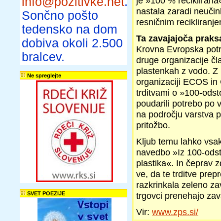
info@pozitivke.net
.
je »100 % reciklirana«,
nastala zaradi neučin
Sončno pošto
resničnim recikliranj
tedensko na dom
Ta zavajajoča praks
dobiva okoli 2.500
Krovna Evropska potr
bralcev.
druge organizacije čla
plastenkah z vodo. Z 
Ne spreglejte
organizaciji ECOS in 
trditvami o »100-odst
poudarili potrebo po 
na področju varstva 
pritožbo.
Kljub temu lahko vsak 
navedbo »Iz 100-odsto
plastika«. In čeprav 
ve, da te trditve pre
razkrinkala zeleno zav
SVET POEZIJE
trgovci prenehajo zava
Vir:
www.zps.si/