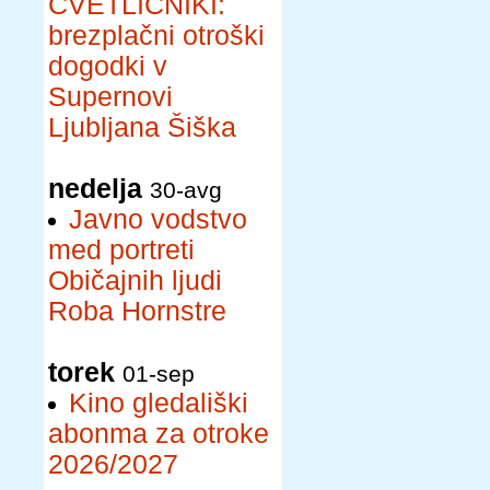
CVETLIČNIKI:
brezplačni otroški
dogodki v
Supernovi
Ljubljana Šiška
nedelja
30-avg
Javno vodstvo
med portreti
Običajnih ljudi
Roba Hornstre
torek
01-sep
Kino gledališki
abonma za otroke
2026/2027