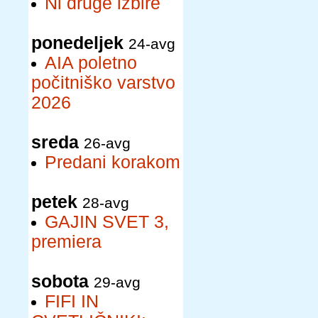
Ni druge izbire
ponedeljek
24-avg
AIA poletno
počitniško varstvo
2026
sreda
26-avg
Predani korakom
petek
28-avg
GAJIN SVET 3,
premiera
sobota
29-avg
FIFI IN