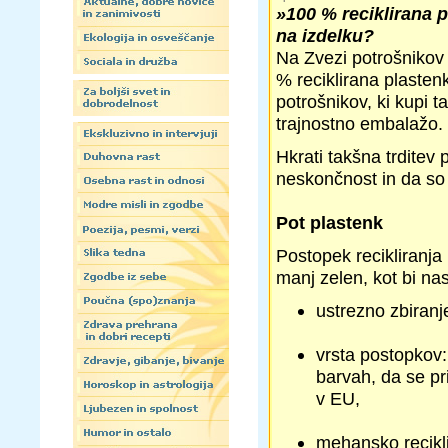
»100 % reciklirana p
na izdelku?
Na Zvezi potrošnikov 
% reciklirana plasten
potrošnikov, ki kupi t
trajnostno embalažo.
Hkrati takšna trditev 
neskončnost in da so 
Pot plastenk
Postopek recikliranja 
manj zelen, kot bi nas 
ustrezno zbiranje
vrsta postopkov:
barvah, da se pr
v EU,
mehansko recikli