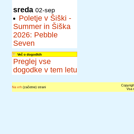
sreda
02-sep
Poletje v Šiški -
Summer in Šiška
2026: Pebble
Seven
Več o dogodkih
Preglej vse
dogodke v tem letu
Copyrigh
Na vrh
(začetne) strani
Vsa n