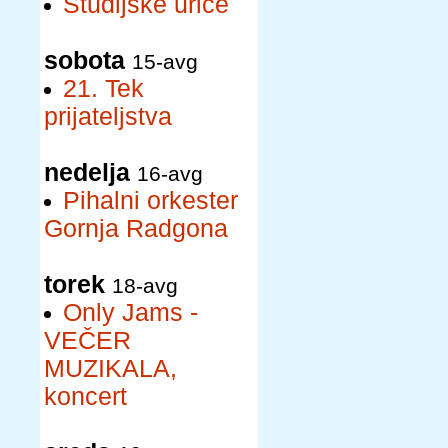
Študijske urice
sobota
15-avg
21. Tek
prijateljstva
nedelja
16-avg
Pihalni orkester
Gornja Radgona
torek
18-avg
Only Jams -
VEČER
MUZIKALA,
koncert