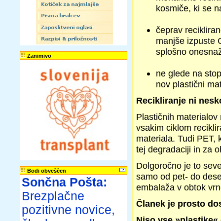
kosmiče, ki se na
čeprav reciklira
manjše izpuste C
splošno onesnaž
Zanimivo
ne glede na stop
nov plastični mat
Recikliranje ni nes
Plastičnih materialov
vsakim ciklom recikli
materiala. Tudi PET, k
tej degradaciji in za
Dolgoročno je to seve
Bodi obveščen
samo od pet- do dese
Sončna Pošta:
embalaža v obtok vrne
Brezplačne
Članek je prosto d
pozitivne novice,
Niso vse »plastike«