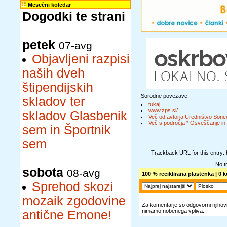
Mesečni koledar
Dogodki te strani
petek
07-avg
Objavljeni razpisi
naših dveh
štipendijskih
Sorodne povezave
skladov ter
tukaj
www.zps.si/
skladov Glasbenik
Več od avtorja Uredništvo Sonc
Več s področja * Osveščanje in 
sem in Športnik
sem
Trackback URL for this entry:
No t
sobota
08-avg
100 % reciklirana plastenka
| 0 
Sprehod skozi
mozaik zgodovine
Za komentarje so odgovorni njihovi 
nimamo nobenega vpliva.
antične Emone!