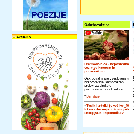
Oskrbovalnica
Aktualno
Oskrbovalnica - neposredna
vez med kmetom in
potrošnikom
Oskrbovalnica je vseslovenski
nekomercialni samooskrbni
projekt za direktno
povezovanje pridelovalcev...
*
Beri dalje
*
Teslini izdelki že več kot 40
let na vrhu najučinkovitejših
energijskih pripomočkov