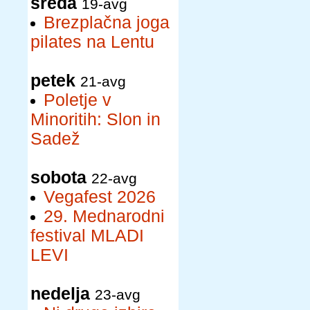
sreda
19-avg
Brezplačna joga
pilates na Lentu
petek
21-avg
Poletje v
Minoritih: Slon in
Sadež
sobota
22-avg
Vegafest 2026
29. Mednarodni
festival MLADI
LEVI
nedelja
23-avg