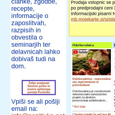
članke, zgodbe,
Prodaja vstopnic se p
recepte,
po predprodajni ceni
Informacijski pisarn
informacije o
mb.mojekarte.si/si/pl
zaposlitvah,
razpisih in
obvestila o
seminarjih ter
Oskrbovalnica
delavnicah lahko
dobivaš tudi na
dom.
Oskrbovalnica - neposredna
vez med kmetom in
Želim prejemati
potrošnikom
Sončno pošto in
novice spletnega
Oskrbovalnica je vseslovenski
portala Pozitivke
nekomercialni samooskrbni
projekt za direktno
Vpiši se ali pošlji
povezovanje pridelovalcev...
*
Beri dalje
email na:
*
Teslini izdelki že več kot 40