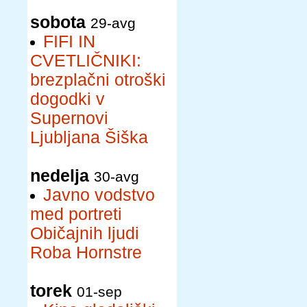
sobota
29-avg
FIFI IN
CVETLIČNIKI:
brezplačni otroški
dogodki v
Supernovi
Ljubljana Šiška
nedelja
30-avg
Javno vodstvo
med portreti
Običajnih ljudi
Roba Hornstre
torek
01-sep