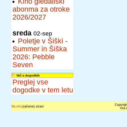
Kino gledališki
abonma za otroke
2026/2027
sreda
02-sep
Poletje v Šiški -
Summer in Šiška
2026: Pebble
Seven
Več o dogodkih
Preglej vse
dogodke v tem letu
Copyrigh
Na vrh
(začetne) strani
Vsa n