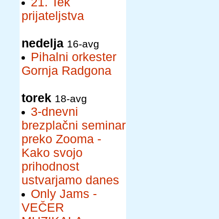
21. Tek
prijateljstva
nedelja
16-avg
Pihalni orkester
Gornja Radgona
torek
18-avg
3-dnevni
brezplačni seminar
preko Zooma -
Kako svojo
prihodnost
ustvarjamo danes
Only Jams -
VEČER