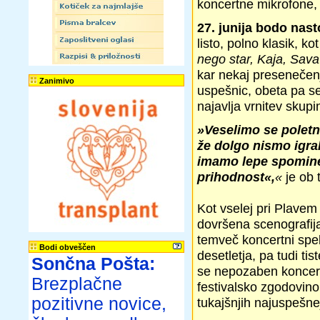
koncertne mikrofone, 
27. junija bodo nast
listo, polno klasik, ko
nego star, Kaja, Sava
kar nekaj presenečen
Zanimivo
uspešnic, obeta pa se
najavlja vrnitev skupi
»Veselimo se poletne
že dolgo nismo igral
imamo lepe spomine 
prihodnost«,
«
je ob 
Kot vselej pri Plavem
dovršena scenografija
temveč koncertni spek
Bodi obveščen
desetletja, pa tudi tis
Sončna Pošta:
se nepozaben koncert –
Brezplačne
festivalsko zgodovino
pozitivne novice,
tukajšnjih najuspešne