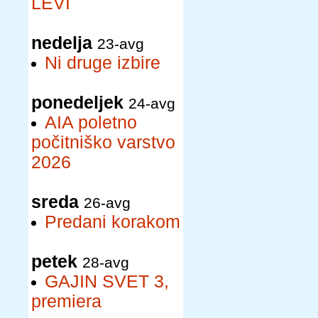
LEVI
nedelja
23-avg
Ni druge izbire
ponedeljek
24-avg
AIA poletno
počitniško varstvo
2026
sreda
26-avg
Predani korakom
petek
28-avg
GAJIN SVET 3,
premiera