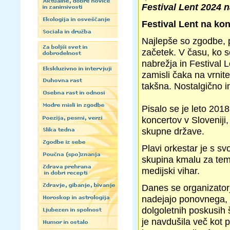
Festival Lent 2024 
Festival Lent na kon
Najlepše so zgodbe, p
začetek. V času, ko 
nabrežja in Festival L
zamisli čaka na vrnite
takšna. Nostalgično 
Pisalo se je leto 2018
koncertov v Sloveniji,
skupne države.
Plavi orkestar je s s
skupina kmalu za tem 
medijski vihar.
Danes se organizatorj
nadejajo ponovnega, s
dolgoletnih poskusih š
je navdušila več kot p