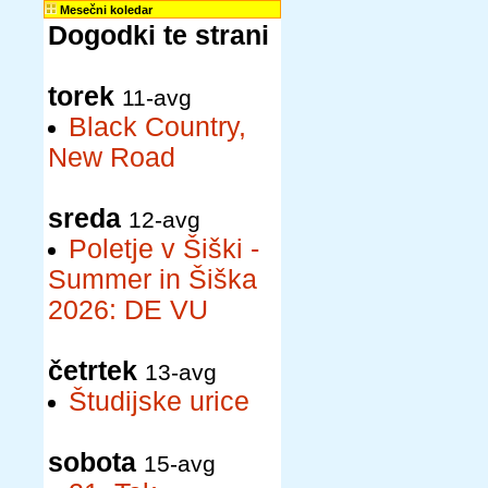
Mesečni koledar
Dogodki te strani
torek
11-avg
Black Country,
New Road
sreda
12-avg
Poletje v Šiški -
Summer in Šiška
2026: DE VU
četrtek
13-avg
Študijske urice
sobota
15-avg