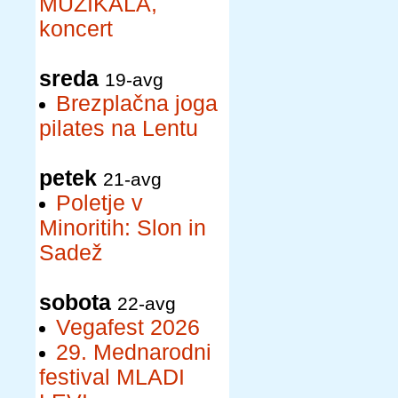
MUZIKALA,
koncert
sreda
19-avg
Brezplačna joga
pilates na Lentu
petek
21-avg
Poletje v
Minoritih: Slon in
Sadež
sobota
22-avg
Vegafest 2026
29. Mednarodni
festival MLADI