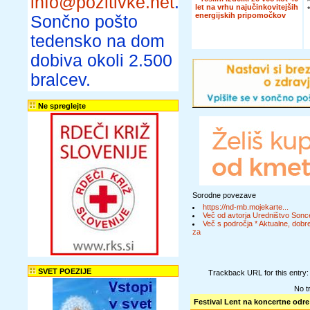
info@pozitivke.net
.
let na vrhu najučinkovitejših
energijskih pripomočkov
Sončno pošto
tedensko na dom
dobiva okoli 2.500
bralcev.
Ne spreglejte
Sorodne povezave
https://nd-mb.mojekarte...
Več od avtorja Uredništvo Sonc
Več s področja * Aktualne, dobre
za
SVET POEZIJE
Trackback URL for this entry
No t
Festival Lent na koncertne odre 