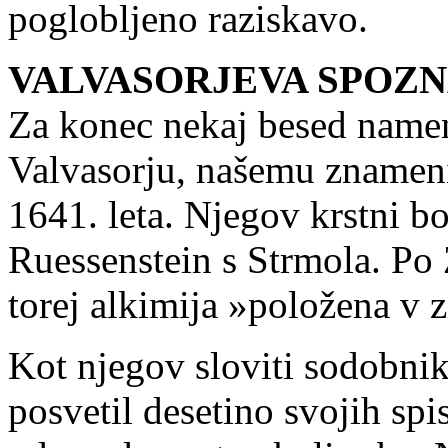
poglobljeno raziskavo.
VALVASORJEVA SPOZ
Za konec nekaj besed name
Valvasorju, našemu znamenit
1641. leta. Njegov krstni bo
Ruessenstein s Strmola. Po
torej alkimija »položena v 
Kot njegov sloviti sodobnik
posvetil desetino svojih spi