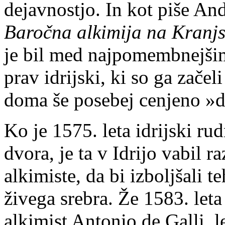
dejavnostjo. In kot piše A
Baročna alkimija na Kranj
je bil med najpomembnejšim
prav idrijski, ki so ga začeli
doma še posebej cenjeno »d
Ko je 1575. leta idrijski ru
dvora, je ta v Idrijo vabil 
alkimiste, da bi izboljšali 
živega srebra. Že 1583. leta 
alkimist Antonio de Galli, 