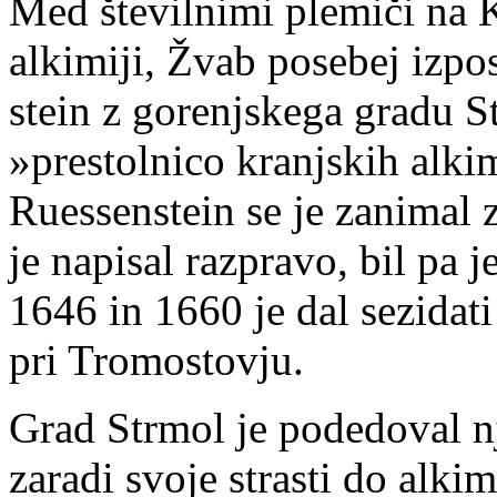
Med številnimi plemiči na K
alkimiji, Žvab posebej izpo
stein z gorenjskega gradu S
»prestolnico kranjskih alk
Ruessenstein se je zanimal z
je napisal razpravo, bil pa 
1646 in 1660 je dal sezidat
pri Tromostovju.
Grad Strmol je podedoval nj
zaradi svoje strasti do alki