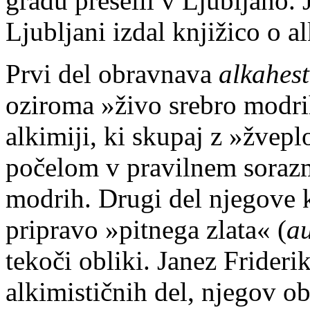
gradu preselil v Ljubljano. 
Ljubljani izdal knjižico o al
Prvi del obravnava
alkahest
oziroma »živo srebro modri
alkimiji, ki skupaj z »žve
počelom v pravilnem soraz
modrih. Drugi del njegove k
pripravo »pitnega zlata« (
a
tekoči obliki. Janez Frideri
alkimističnih del, njegov ob