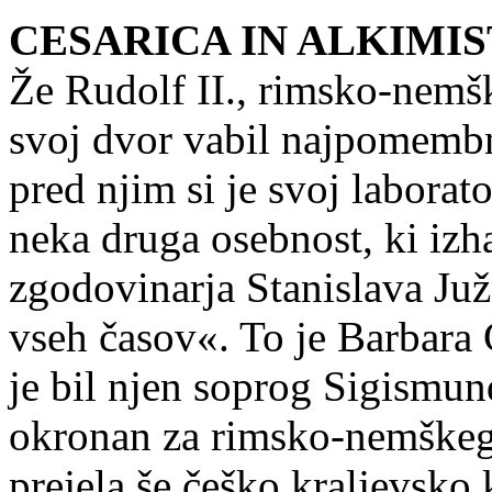
CESARICA IN ALKIMI
Že Rudolf II., rimsko-nemšk
svoj dvor vabil najpomembne
pred njim si je svoj laborat
neka druga osebnost, ki izha
zgodovinarja Stanislava Juž
vseh časov«. To je Barbara C
je bil njen soprog Sigismu
okronan za rimsko-nemškega 
prejela še češko kraljevsko