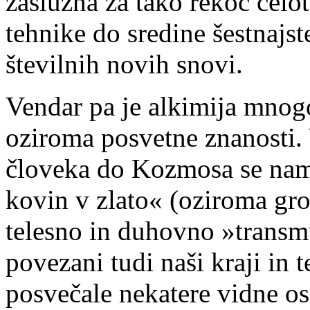
zaslužna za tako rekoč celo
tehnike do sredine šestnajste
številnih novih snovi.
Vendar pa je alkimija mnog
oziroma posvetne znanosti.
človeka do Kozmosa se namr
kovin v zlato« (oziroma gro
telesno in duhovno »transmu
povezani tudi naši kraji in t
posvečale nekatere vidne os