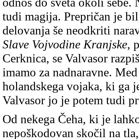
odnos do sveta okoli sebe. 
tudi magija. Prepričan je bi
delovanja še neodkriti narav
Slave Vojvodine Kranjske
, 
Cerknica, se Valvasor razpiš
imamo za nadnaravne. Med 
holand­skega vojaka, ki ga j
Valvasor jo je potem tudi pr
Od nekega Čeha, ki je lahko
nepoškodovan skočil na tla, 