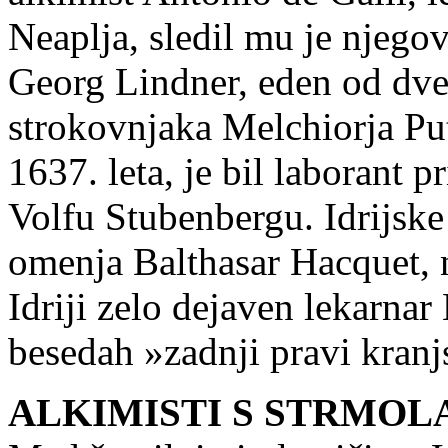
Neaplja, sledil mu je njeg
Georg Lindner, eden od dv
strokovnjaka Melchiorja Putz
1637. leta, je bil laborant 
Volfu Stubenbergu. Idrijske
omenja Balthasar Hac­quet, n
Idriji zelo dejaven lekarna
besedah »zadnji pravi kranj
ALKIMISTI S STRMOL