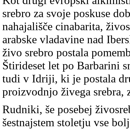
Kot drugi evropski alkimisti
srebro za svoje poskuse dob
nahajališče cinabarita, živo
arabske vladavine nad Ibers
živo srebro postala pomembn
Štirideset let po Barbarini 
tudi v Idriji, ki je postala d
proizvodnjo živega srebra
Rudniki, še posebej živosreb
šestnajstem stoletju vse bol