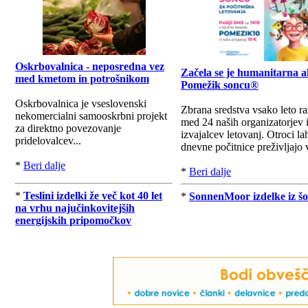
Oskrbovalnica - neposredna vez
Začela se je humanitarna a
med kmetom in potrošnikom
Pomežik soncu®
Oskrbovalnica je vseslovenski
Zbrana sredstva vsako leto r
nekomercialni samooskrbni projekt
med 24 naših organizatorjev 
za direktno povezovanje
izvajalcev letovanj. Otroci la
pridelovalcev...
dnevne počitnice preživljajo v
*
Beri dalje
*
Beri dalje
*
Teslini izdelki že več kot 40 let
*
SonnenMoor izdelke iz šo
na vrhu najučinkovitejših
energijskih pripomočkov