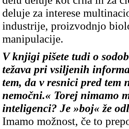
deluje za interese multinaci
industrije, proizvodnjo biol
manipulacije.
V knjigi pišete tudi o sodo
težava pri vsiljenih inform
tem, da v resnici pred te
nemočni.« Torej nimamo mo
inteligenci? Je »boj« že od
Imamo možnost, če to prep