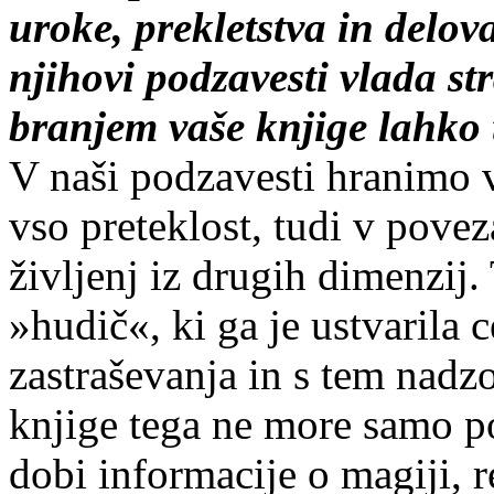
uroke, prekletstva in delova
njihovi podzavesti vlada st
branjem vaše knjige lahko 
V naši podzavesti hranimo vs
vso preteklost, tudi v povez
življenj iz drugih dimenzij.
»hudič«, ki ga je ustvarila 
zastraševanja in s tem nadz
knjige tega ne more samo po
dobi informacije o magiji, re