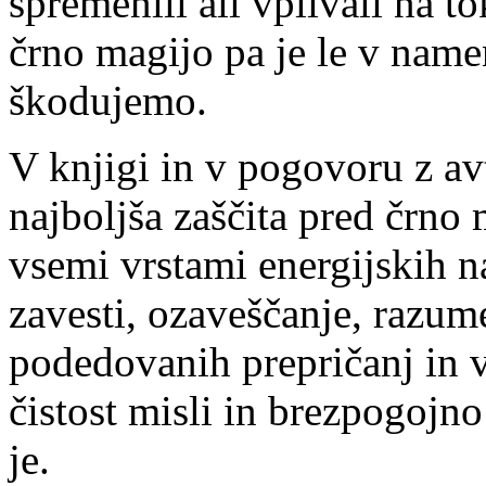
spremenili ali vplivali na 
črno magijo pa je le v name
škodujemo.
V knjigi in v pogovoru z avt
najboljša zaščita pred črno 
vsemi vrstami energijskih n
zavesti, ozaveščanje, razum
podedovanih prepričanj in v
čistost misli in brezpogojn
je.