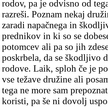
rodov, pa je odvisno od tega,
razreši. Poznam nekaj druži
zaradi napačnega in škodlji
prednikov in ki so se dobese
potomcev ali pa so jih zdese
poskrbela, da se škodljivo 
rodove. Laik, sploh če je p
vse težave družine ali posa
tega ne more sam prepoznati
koristi, pa še ni dovolj uspo