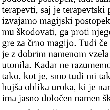
terapevti, saj je terapevtsk
izvajamo magijski postope
mu škodovati, ga proti njego
gre za črno magijo. Tudi č
je z dobrim namenom vzela r
utonila. Kadar ne razumemo,
tako, kot je, smo tudi mi ta
hujša oblika uroka, ki je n
ima jasno določen namen ško