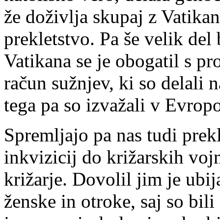
že doživlja skupaj z Vatik
prekletstvo. Pa še velik del
Vatikana se je obogatil s p
račun sužnjev, ki so delali 
tega pa so izvažali v Evrop
Spremljajo pa nas tudi prekl
inkvizicij do križarskih voj
križarje. Dovolil jim je ubij
ženske in otroke, saj so bili