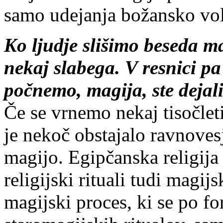
samo udejanja božansko vol
Ko ljudje slišimo beseda ma
nekaj slabega. V resnici pa 
počnemo, magija, ste dejali
Če se vrnemo nekaj tisočleti
je nekoč obstajalo ravnovesj
magijo. Egipčanska religija j
religijski rituali tudi magij
magijski proces, ki se po fo