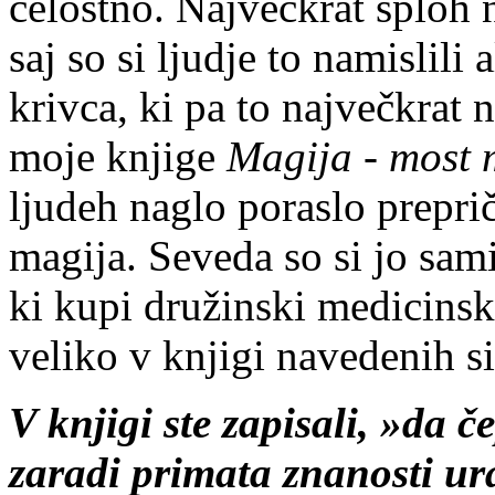
celostno. Največkrat sploh 
saj so si ljudje to namislili 
krivca, ki pa to največkrat 
moje knjige
Magija - most m
ljudeh naglo poraslo preprič
magija. Seveda so si jo sam
ki kupi družinski medicinsk
veliko v knjigi navedenih 
V knjigi ste zapisali, »da 
zaradi primata znanosti ur