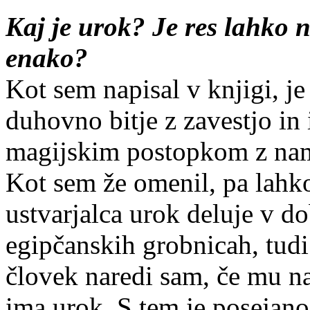
Kaj je urok? Je res lahko n
enako?
Kot sem napisal v knjigi, je 
duhovno bitje z zavestjo in 
magijskim postopkom z nam
Kot sem že omenil, pa lahk
ustvarjalca urok deluje v do
egipčanskih grobnicah, tudi
človek naredi sam, če mu n
ima urok. S tem je posejano