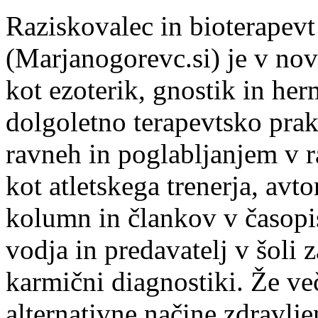
Raziskovalec in bioterapev
(Marjanogorevc.si) je v novo
kot ezoterik, gnostik in her
dolgoletno terapevtsko prak
ravneh in poglabljanjem v r
kot atletskega trenerja, avt
kolumn in člankov v časopisi
vodja in predavatelj v šoli z
karmični diagnostiki. Že več
alternativne načine zdravlje