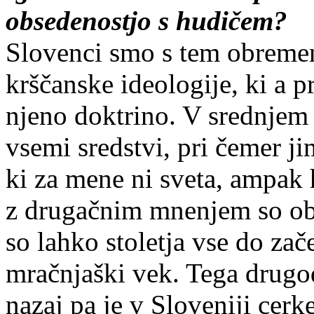
obsedenostjo s hudičem?
Slovenci smo s tem obremen
krščanske ideologije, ki a pr
njeno doktrino. V srednjem 
vsemi sredstvi, pri čemer ji
ki za mene ni sveta, ampak 
z drugačnim mnenjem so obso
so lahko stoletja vse do zač
mračnjaški vek. Tega drugod
nazaj pa je v Sloveniji cerke