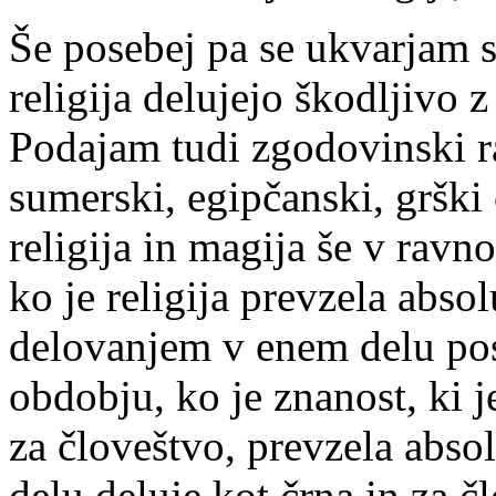
Še posebej pa se ukvarjam s
religija delujejo škodljivo
Podajam tudi zgodovinski raz
sumerski, egipčanski, grški c
religija in magija še v ravn
ko je religija prevzela abso
delovanjem v enem delu post
obdobju, ko je znanost, ki j
za človeštvo, prevzela abso
delu deluje kot črna in za č