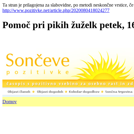
Ta stran je prilagojena za slabovidne, po metodi neskončne vrstice, če
http://www.pozitivke.net/article.php/2020080418024277
Pomoč pri pikih žuželk petek, 16
Domov