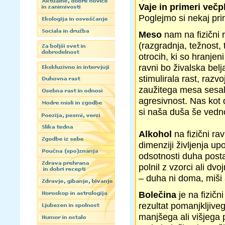
Vaje in primeri večp
Poglejmo si nekaj pri
Meso
nam na fizični r
(razgradnja, težnost, 
otrocih, ki so hranjen
ravni bo živalska bel
stimulirala rast, razv
zaužitega mesa sesalc
agresivnost. Nas kot 
si naša duša še vedno 
Alkohol
na fizični rav
dimenziji življenja up
odsotnosti duha posta
polnil z vzorci ali dv
– duha ni doma, miši a
Bolečina
je na fizičn
rezultat pomanjkljiveg
manjšega ali višjega 