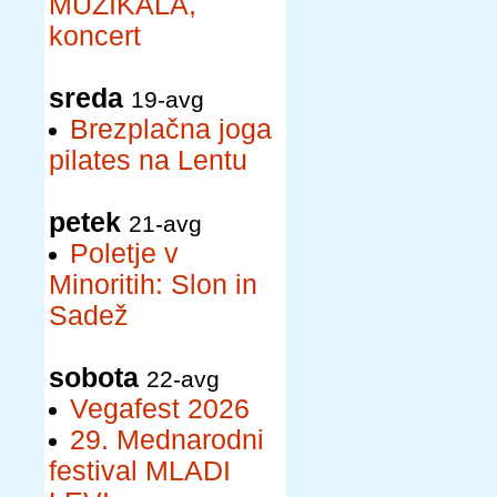
MUZIKALA,
koncert
sreda
19-avg
Brezplačna joga
pilates na Lentu
petek
21-avg
Poletje v
Minoritih: Slon in
Sadež
sobota
22-avg
Vegafest 2026
29. Mednarodni
festival MLADI