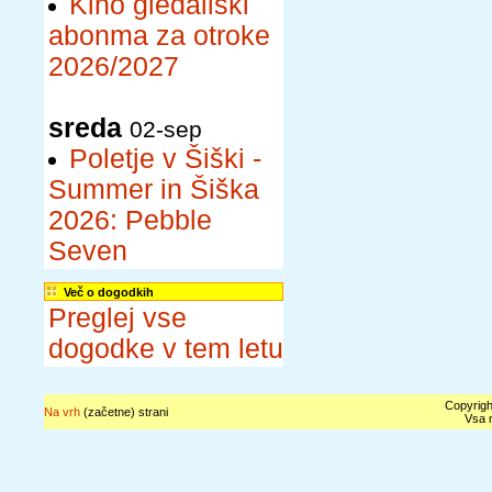
Kino gledališki
abonma za otroke
2026/2027
sreda
02-sep
Poletje v Šiški -
Summer in Šiška
2026: Pebble
Seven
Več o dogodkih
Preglej vse
dogodke v tem letu
Copyrigh
Na vrh
(začetne) strani
Vsa n