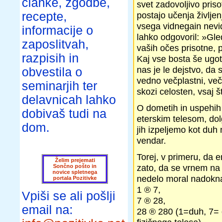
članke, zgodbe,
svet zadovoljivo priso
recepte,
postajo učenja življen
vsega vidnegain nevi
informacije o
lahko odgovoril: »Gled
zaposlitvah,
vaših očes prisotne, 
razpisih in
Kaj vse bosta še ugot
nas je le dejstvo, da 
obvestila o
vedno večplastni, več
seminarjih ter
skozi celosten, vsaj š
delavnicah lahko
O dometih in uspehih d
dobivaš tudi na
eterskim telesom, dolg
dom.
jih izpeljemo kot duh
vendar.
Torej, v primeru, da 
Želim prejemati
zato, da se vrnem na
Sončno pošto in
novice spletnega
nedelo moral nadoknad
portala Pozitivke
1 ® 7,
Vpiši se ali pošlji
7 ® 28,
email na:
28 ® 280 (1=duh, 7= d