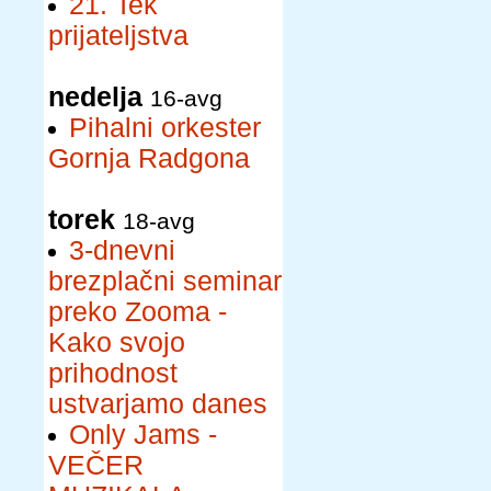
21. Tek
prijateljstva
nedelja
16-avg
Pihalni orkester
Gornja Radgona
torek
18-avg
3-dnevni
brezplačni seminar
preko Zooma -
Kako svojo
prihodnost
ustvarjamo danes
Only Jams -
VEČER