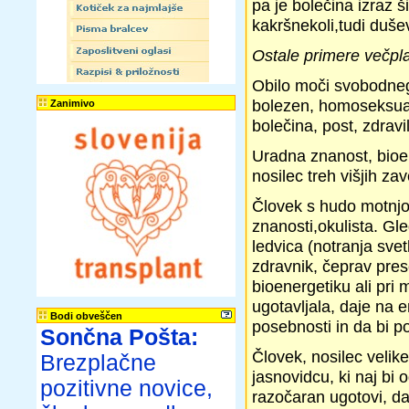
pa je bolečina izraz 
kakršnekoli,tudi duše
Ostale primere večpla
Obilo moči svobodnega
bolezen, homoseksual
Zanimivo
bolečina, post, zdrav
Uradna znanost, bioen
nosilec treh višjih za
Človek s hudo motnjo
znanosti,okulista. Gle
ledvica (notranja svet
zdravnik, čeprav pres
bioenergetiku ali pri
ugotavljala, daje na e
Bodi obveščen
posebnosti in da bi p
Sončna Pošta:
Človek, nosilec velik
Brezplačne
jasnovidcu, ki naj bi 
pozitivne novice,
razočaran ugotovi, da