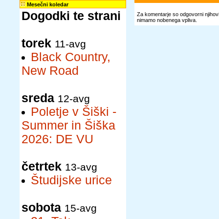
Mesečni koledar
Dogodki te strani
Za komentarje so odgovorni njihovi 
nimamo nobenega vpliva.
torek
11-avg
Black Country,
New Road
sreda
12-avg
Poletje v Šiški -
Summer in Šiška
2026: DE VU
četrtek
13-avg
Študijske urice
sobota
15-avg