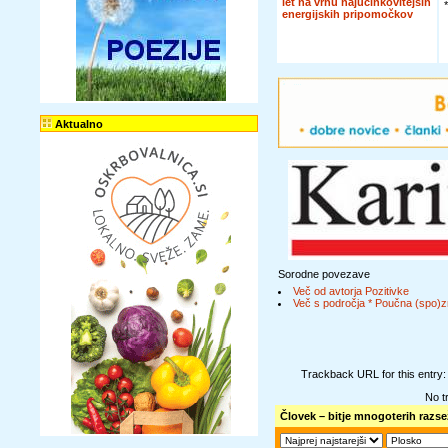
let na vrhu najučinkovitejših
energijskih pripomočkov
Aktualno
Sorodne povezave
Več od avtorja Pozitivke
Več s področja * Poučna (spo)z
Trackback URL for this entry
No t
Človek – bitje mnogoterih razse