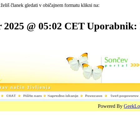
 želiš članek gledati v običajnem formatu klikni na:
 2025 @ 05:02 CET Uporabnik: Pozi
Powered By
GeekLo