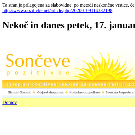
Ta stran je prilagojena za slabovidne, po metodi neskončne vrstice, če
http://www.pozitivke.net/article.php/20200109114332198
Nekoč in danes petek, 17. januar
Domov