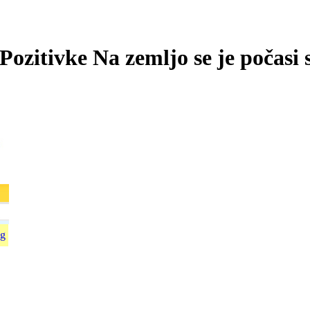
tivke Na zemljo se je počasi spuš
g