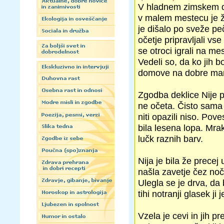
V hladnem zimskem dn
v malem mestecu je ži
je dišalo po sveže p
očetje pripravljali v
se otroci igrali na me
Vedeli so, da ko jih b
domove na dobre mamin
Zgodba deklice Nije 
ne očeta. Čisto sama 
niti opazili niso. Pove
bila lesena lopa. Mra
lučk raznih barv.
Nija je bila že precej 
našla zavetje čez noč.
Ulegla se je drva, da 
tihi notranji glasek ji
Vzela je cevi in jih p