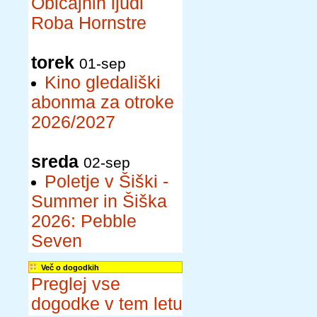
Običajnih ljudi
Roba Hornstre
torek
01-sep
Kino gledališki
abonma za otroke
2026/2027
sreda
02-sep
Poletje v Šiški -
Summer in Šiška
2026: Pebble
Seven
Več o dogodkih
Preglej vse
dogodke v tem letu