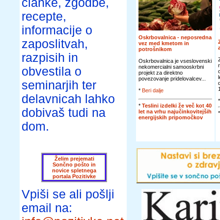
članke, zgodbe,
recepte,
informacije o
Oskrbovalnica - neposredna
zaposlitvah,
vez med kmetom in
potrošnikom
razpisih in
Oskrbovalnica je vseslovenski
nekomercialni samooskrbni
obvestila o
projekt za direktno
povezovanje pridelovalcev...
seminarjih ter
*
Beri dalje
delavnicah lahko
*
Teslini izdelki že več kot 40
dobivaš tudi na
let na vrhu najučinkovitejših
energijskih pripomočkov
dom.
Želim prejemati
Sončno pošto in
novice spletnega
portala Pozitivke
Vpiši se ali pošlji
email na: