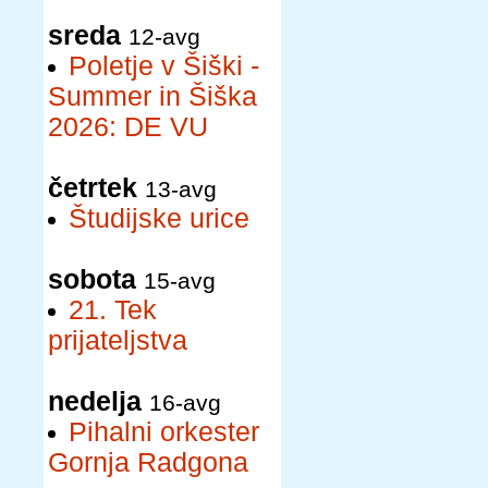
sreda
12-avg
Poletje v Šiški -
Summer in Šiška
2026: DE VU
četrtek
13-avg
Študijske urice
sobota
15-avg
21. Tek
prijateljstva
nedelja
16-avg
Pihalni orkester
Gornja Radgona