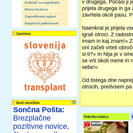
v drugega. Počasi ji je
prijela drugega in ga z
zavrtela okoli pasu. Po
Naenkrat je prijela v
igrali otroci. Z radost
Zanimivo
imam in kaj znam!« Zač
oni začeli vrteti obro
si ti?« In Nija je v s
se vrti okoli mene in 
sebe!«
Od tistega dne naprej
otrocih, predvsem pa v
Bodi obveščen
Sončna Pošta:
Brezplačne
Oskrbovalnica
pozitivne novice,