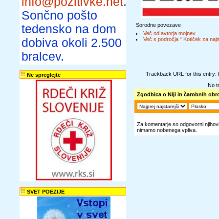
info@pozitivke.net
.
Sončno pošto
Sorodne povezave
tedensko na dom
Več od avtorja mojnev
dobiva okoli 2.500
Več s področja * Kotiček za naj
bralcev.
Trackback URL for this entry:
Ne spreglejte
No t
Zgodbica o Niji in čarobnih obr
Za komentarje so odgovorni njihovi 
nimamo nobenega vpliva.
SVET POEZIJE