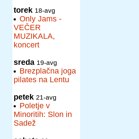
torek
18-avg
Only Jams -
VEČER
MUZIKALA,
koncert
sreda
19-avg
Brezplačna joga
pilates na Lentu
petek
21-avg
Poletje v
Minoritih: Slon in
Sadež