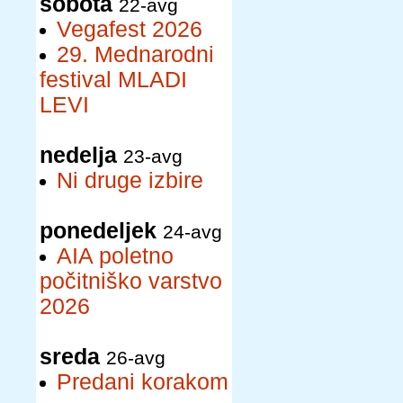
sobota
22-avg
Vegafest 2026
29. Mednarodni
festival MLADI
LEVI
nedelja
23-avg
Ni druge izbire
ponedeljek
24-avg
AIA poletno
počitniško varstvo
2026
sreda
26-avg
Predani korakom