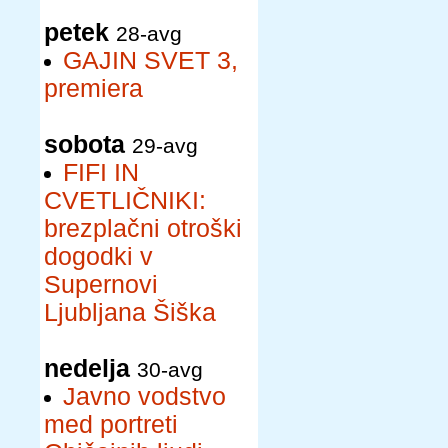
petek
28-avg
GAJIN SVET 3,
premiera
sobota
29-avg
FIFI IN
CVETLIČNIKI:
brezplačni otroški
dogodki v
Supernovi
Ljubljana Šiška
nedelja
30-avg
Javno vodstvo
med portreti