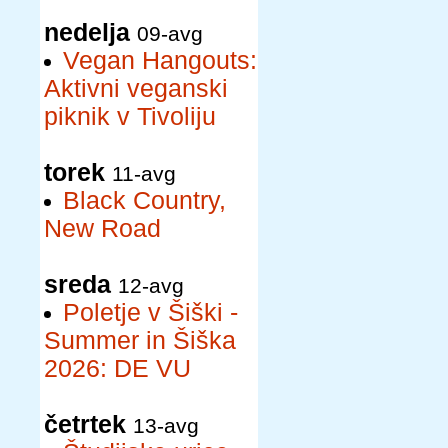
nedelja
09-avg
Vegan Hangouts:
Aktivni veganski
piknik v Tivoliju
torek
11-avg
Black Country,
New Road
sreda
12-avg
Poletje v Šiški -
Summer in Šiška
2026: DE VU
četrtek
13-avg