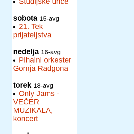
Študijske urice
sobota
15-avg
21. Tek
prijateljstva
nedelja
16-avg
Pihalni orkester
Gornja Radgona
torek
18-avg
Only Jams -
VEČER
MUZIKALA,
koncert