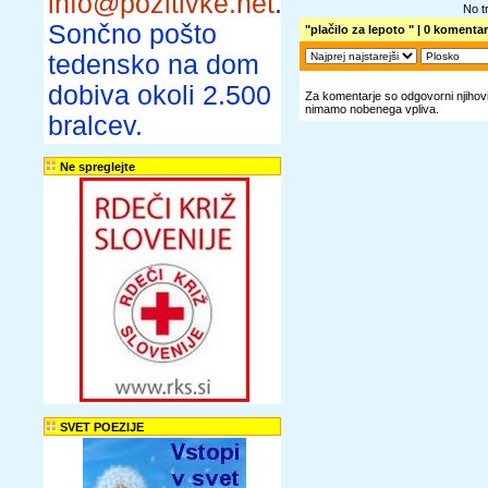
info@pozitivke.net
.
No t
Sončno pošto
"plačilo za lepoto "
| 0 komentarj
tedensko na dom
dobiva okoli 2.500
Za komentarje so odgovorni njihovi 
nimamo nobenega vpliva.
bralcev.
Ne spreglejte
SVET POEZIJE