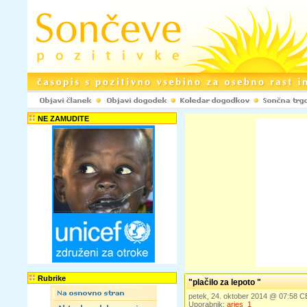
NE ZAMUDITE
Rubrike
"plačilo za lepoto "
petek, 24. oktober 2014 @ 07:58 
Uporabnik:
aries_1