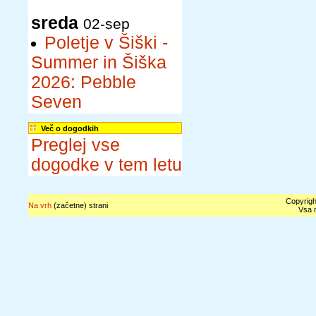
sreda
02-sep
Poletje v Šiški -
Summer in Šiška
2026: Pebble
Seven
Več o dogodkih
Preglej vse
dogodke v tem letu
Copyrigh
Na vrh
(začetne) strani
Vsa n