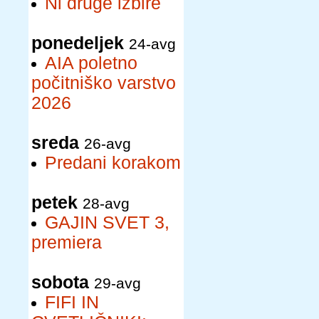
Ni druge izbire
ponedeljek
24-avg
AIA poletno
počitniško varstvo
2026
sreda
26-avg
Predani korakom
petek
28-avg
GAJIN SVET 3,
premiera
sobota
29-avg
FIFI IN