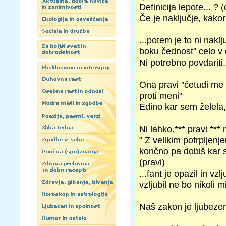
Definicija lepote... 
Če je naključje, kako
...potem je to ni naklju
boku čednost" celo v 
Ni potrebno povdariti,
Ona pravi "četudi me
proti meni"
Edino kar sem želela,
Ni lahko.*** pravi *** 
" Z velikim potrpljenj
končno pa dobiš kar si
(pravi)
...fant je opazil in v
vzljubil ne bo nikoli m
Naš zakon je ljubezen