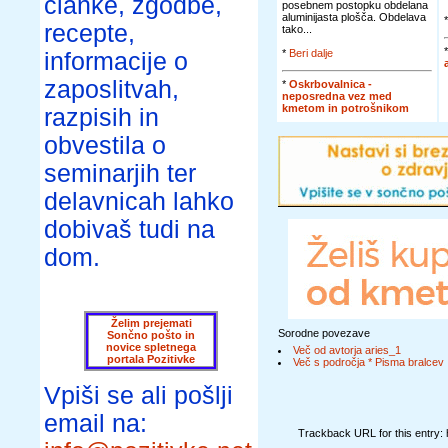
članke, zgodbe,
posebnem postopku obdelana
aluminijasta plošča. Obdelava
recepte,
tako...
*
Beri dalje
informacije o
zaposlitvah,
*
Oskrbovalnica -
neposredna vez med
kmetom in potrošnikom
razpisih in
obvestila o
seminarjih ter
delavnicah lahko
dobivaš tudi na
dom.
Želim prejemati
Sorodne povezave
Sončno pošto in
novice spletnega
Več od avtorja aries_1
portala Pozitivke
Več s področja * Pisma bralcev
Vpiši se ali pošlji
email na:
Trackback URL for this entry: