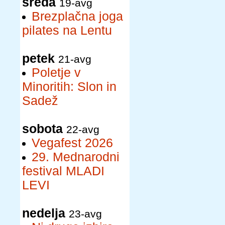
sreda
19-avg
Brezplačna joga
pilates na Lentu
petek
21-avg
Poletje v
Minoritih: Slon in
Sadež
sobota
22-avg
Vegafest 2026
29. Mednarodni
festival MLADI
LEVI
nedelja
23-avg