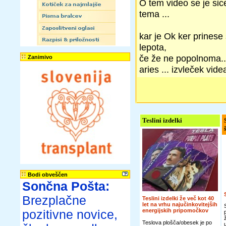
O tem video se je sic
tema ...
kar je Ok ker prinese
lepota,
če že ne popolnoma..
Zanimivo
aries ... izvleček videa
Teslini izdelki
Bodi obveščen
Sončna Pošta:
Brezplačne
Teslini izdelki že več kot 40
let na vrhu najučinkovitejših
energijskih pripomočkov
pozitivne novice,
Teslova plošča/obesek je po