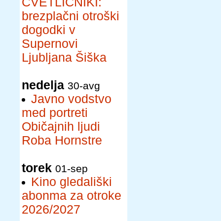
CVETLIČNIKI:
brezplačni otroški
dogodki v
Supernovi
Ljubljana Šiška
nedelja
30-avg
Javno vodstvo
med portreti
Običajnih ljudi
Roba Hornstre
torek
01-sep
Kino gledališki
abonma za otroke
2026/2027