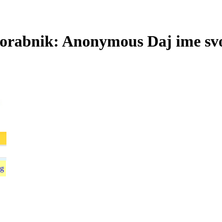
bnik: Anonymous Daj ime svojemu n
g