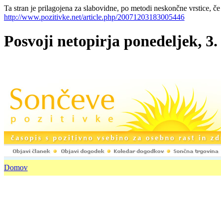
Ta stran je prilagojena za slabovidne, po metodi neskončne vrstice, če
http://www.pozitivke.net/article.php/20071203183005446
Posvoji netopirja ponedeljek, 3.
Domov