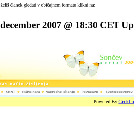
 želiš članek gledati v običajnem formatu klikni na:
 december 2007 @ 18:30 CET Upora
Powered By
GeekLo