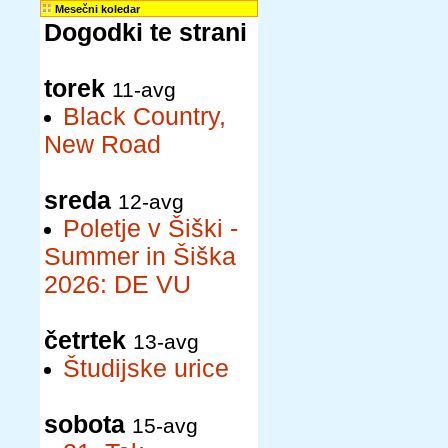
Mesečni koledar
Dogodki te strani
torek
11-avg
Black Country,
New Road
sreda
12-avg
Poletje v Šiški -
Summer in Šiška
2026: DE VU
četrtek
13-avg
Študijske urice
sobota
15-avg