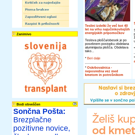
Teslini izdelki že več kot 40
let na vrhu najučinkovitejših
energijskih pripomočkov
Zanimivo
Teslova plošča/obesek je po
posebnem postopku obdelana
aluminijasta plošča. Obdelava
tako...
*
Beri dalje
*
Oskrbovalnica -
neposredna vez med
kmetom in potrošnikom
Bodi obveščen
Sončna Pošta:
Brezplačne
pozitivne novice,