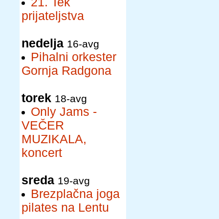
21. Tek
prijateljstva
nedelja
16-avg
Pihalni orkester
Gornja Radgona
torek
18-avg
Only Jams -
VEČER
MUZIKALA,
koncert
sreda
19-avg
Brezplačna joga
pilates na Lentu