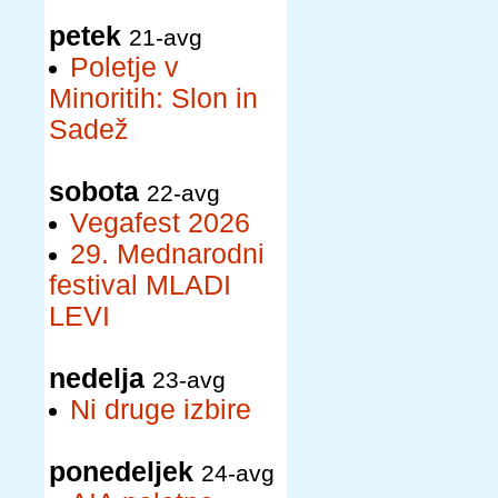
petek
21-avg
Poletje v
Minoritih: Slon in
Sadež
sobota
22-avg
Vegafest 2026
29. Mednarodni
festival MLADI
LEVI
nedelja
23-avg
Ni druge izbire
ponedeljek
24-avg