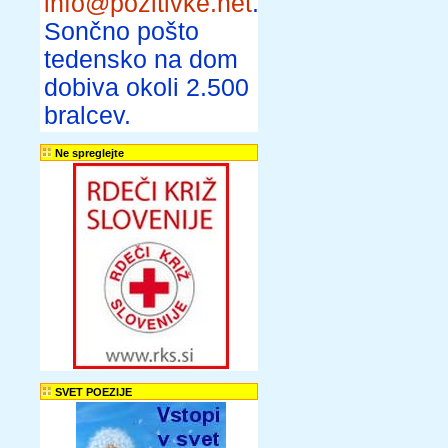
info@pozitivke.net
.
Sončno pošto
tedensko na dom
dobiva okoli 2.500
bralcev.
Ne spreglejte
SVET POEZIJE