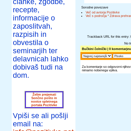
članke, zgodbe,
Sorodne povezave
recepte,
Več od avtorja Pozitivke
informacije o
Več s področja * Zdrava prehran
zaposlitvah,
razpisih in
Trackback URL for this entry:
obvestila o
No t
seminarjih ter
Bučkini čolnički
| 0 komentarjev.
delavnicah lahko
dobivaš tudi na
Za komentarje so odgovorni njihovi 
nimamo nobenega vpliva.
dom.
Želim prejemati
Sončno pošto in
novice spletnega
portala Pozitivke
Vpiši se ali pošlji
email na: