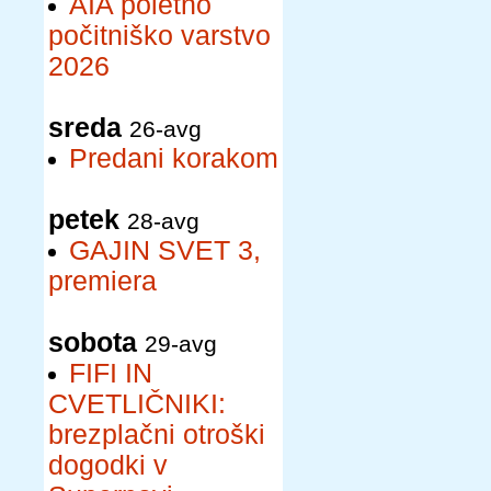
AIA poletno
počitniško varstvo
2026
sreda
26-avg
Predani korakom
petek
28-avg
GAJIN SVET 3,
premiera
sobota
29-avg
FIFI IN
CVETLIČNIKI:
brezplačni otroški
dogodki v