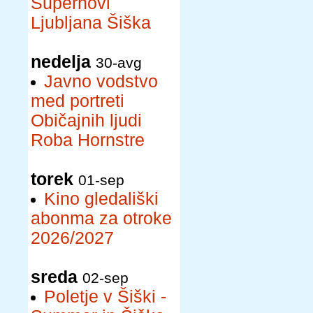
Supernovi
Ljubljana Šiška
nedelja
30-avg
Javno vodstvo
med portreti
Običajnih ljudi
Roba Hornstre
torek
01-sep
Kino gledališki
abonma za otroke
2026/2027
sreda
02-sep
Poletje v Šiški -