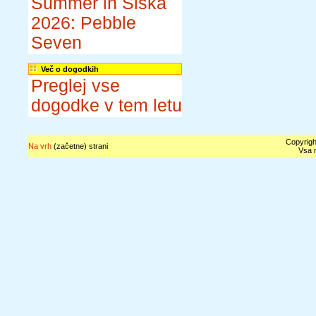
Summer in Šiška
2026: Pebble
Seven
Več o dogodkih
Preglej vse
dogodke v tem letu
Copyrigh
Na vrh
(začetne) strani
Vsa n