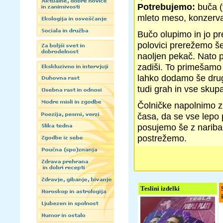
Potrebujemo:
buča (
mleto meso, konzerva 
Bučo olupimo in jo p
polovici prerežemo š
naoljen pekač. Nato 
zadiši. To primešam
lahko dodamo še drug
tudi grah in vse sku
Čolničke napolnimo z 
časa, da se vse lepo
posujemo še z nariba
postrežemo.
Teslini izdelki