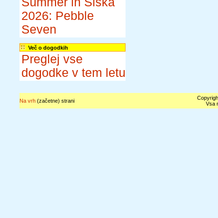
Summer in Šiška
2026: Pebble
Seven
Več o dogodkih
Preglej vse
dogodke v tem letu
Copyrigh
Na vrh
(začetne) strani
Vsa n