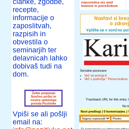
članke, zgodbe,
neposredna vez med
kmetom in potrošnikom
recepte,
informacije o
zaposlitvah,
razpisih in
obvestila o
seminarjih ter
delavnicah lahko
dobivaš tudi na
Sorodne povezave
dom.
Več od avtorja A
Več s področja * Pisma bralcev
Želim prejemati
Sončno pošto in
Trackback URL for this entry:
novice spletnega
portala Pozitivke
No t
Novi predlogi
| 0 komentarjev. |
Vpiši se ali pošlji
email na: