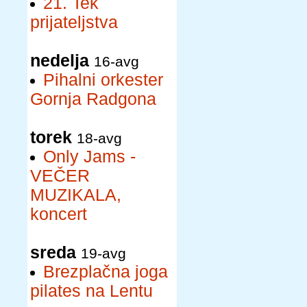
21. Tek
prijateljstva
nedelja
16-avg
Pihalni orkester
Gornja Radgona
torek
18-avg
Only Jams -
VEČER
MUZIKALA,
koncert
sreda
19-avg
Brezplačna joga
pilates na Lentu