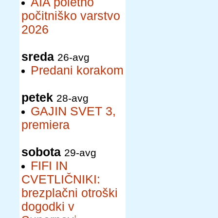
AIA poletno
počitniško varstvo
2026
sreda
26-avg
Predani korakom
petek
28-avg
GAJIN SVET 3,
premiera
sobota
29-avg
FIFI IN
CVETLIČNIKI:
brezplačni otroški
dogodki v