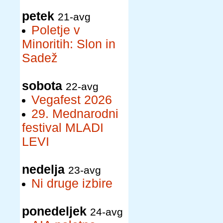
petek
21-avg
Poletje v
Minoritih: Slon in
Sadež
sobota
22-avg
Vegafest 2026
29. Mednarodni
festival MLADI
LEVI
nedelja
23-avg
Ni druge izbire
ponedeljek
24-avg