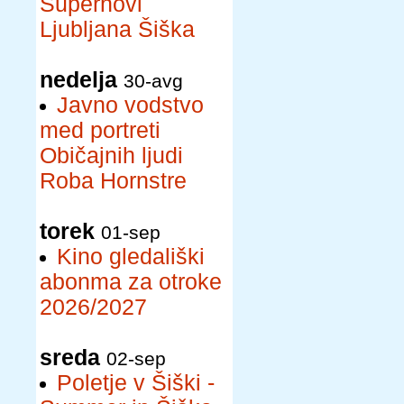
Supernovi
Ljubljana Šiška
nedelja
30-avg
Javno vodstvo
med portreti
Običajnih ljudi
Roba Hornstre
torek
01-sep
Kino gledališki
abonma za otroke
2026/2027
sreda
02-sep
Poletje v Šiški -