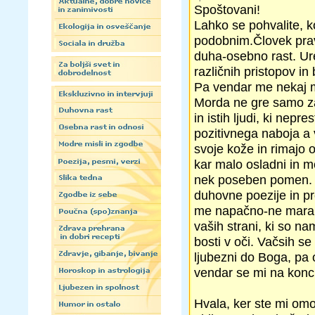
Spoštovani!
Lahko se pohvalite, ko
podobnim.Človek prav
duha-osebno rast. Ure
različnih pristopov in
Pa vendar me nekaj mo
Morda ne gre samo za
in istih ljudi, ki ne
pozitivnega naboja a 
svoje kože in rimajo o
kar malo osladni in m
nek poseben pomen. Os
duhovne poezije in pr
me napačno-ne maram s
vaših strani, ki so n
bosti v oči. Vačsih se
ljubezni do Boga, pa 
vendar se mi na koncu
Hvala, ker ste mi omo