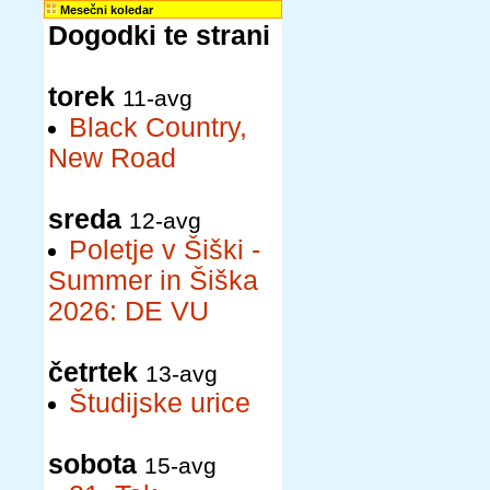
Mesečni koledar
Dogodki te strani
torek
11-avg
Black Country,
New Road
sreda
12-avg
Poletje v Šiški -
Summer in Šiška
2026: DE VU
četrtek
13-avg
Študijske urice
sobota
15-avg