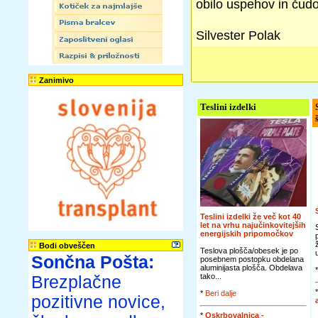
obilo uspehov in čudov
Silvester Polak
Zanimivo
Teslini izdelki
Teslini izdelki že več kot 40
let na vrhu najučinkovitejših
energijskih pripomočkov
Bodi obveščen
Teslova plošča/obesek je po
Sončna Pošta:
posebnem postopku obdelana
aluminijasta plošča. Obdelava
tako...
Brezplačne
*
Beri dalje
pozitivne novice,
*
Oskrbovalnica -