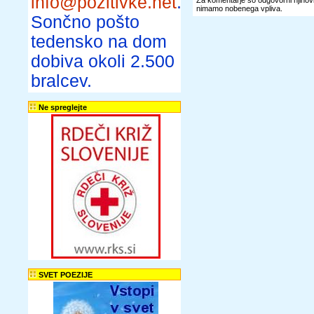
info@pozitivke.net
.
Za komentarje so odgovorni njihovi 
nimamo nobenega vpliva.
Sončno pošto
tedensko na dom
dobiva okoli 2.500
bralcev.
Ne spreglejte
SVET POEZIJE