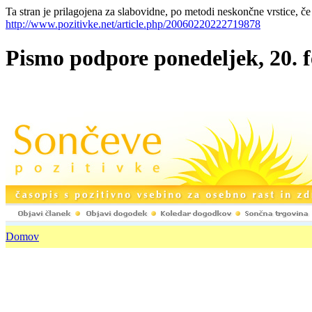
Ta stran je prilagojena za slabovidne, po metodi neskončne vrstice, če
http://www.pozitivke.net/article.php/20060220222719878
Pismo podpore ponedeljek, 20. f
Domov