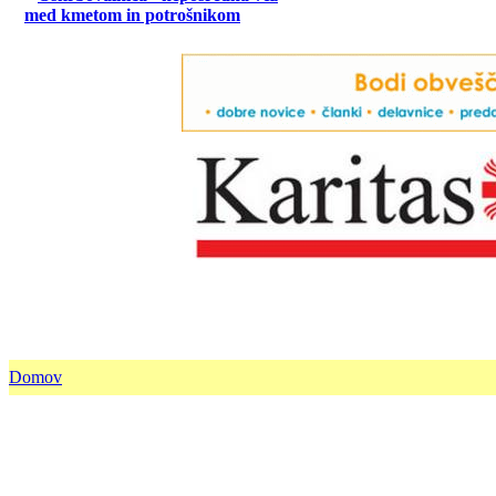
med kmetom in potrošnikom
Domov