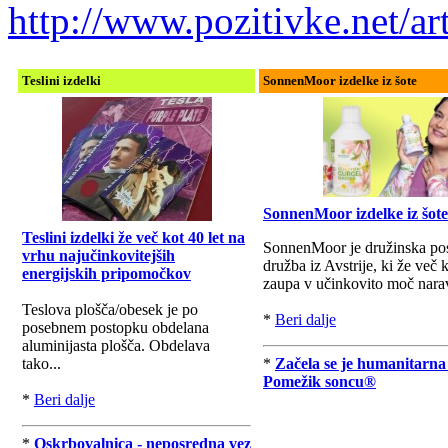
http://www.pozitivke.net/
Teslini izdelki
SonnenMoor izdelke iz šote
SonnenMoor izdelke iz šote
Teslini izdelki že več kot 40 let na
SonnenMoor je družinska po
vrhu najučinkovitejših
družba iz Avstrije, ki že več k
energijskih pripomočkov
zaupa v učinkovito moč nara
Teslova plošča/obesek je po
*
Beri dalje
posebnem postopku obdelana
aluminijasta plošča. Obdelava
tako...
*
Začela se je humanitarna
Pomežik soncu®
*
Beri dalje
*
Oskrbovalnica - neposredna vez